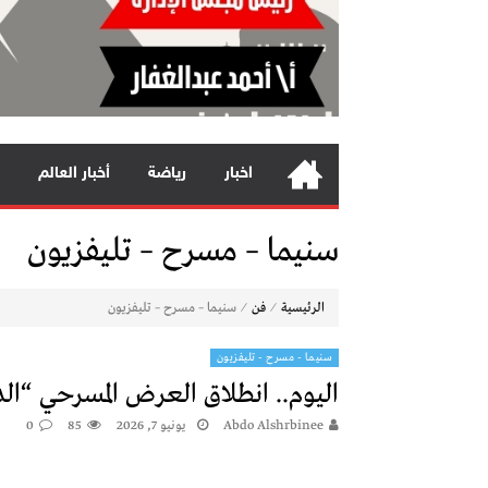
اخبار
رياضة
أخبار العالم
سنيما – مسرح – تليفزيون
⁄
⁄
الرئيسية
فن
سنيما – مسرح – تليفزيون
سنيما - مسرح - تليفزيون
اليوم.. انطلاق العرض المسرحي “ال
Abdo Alshrbinee
يونيو 7, 2026
85
0