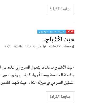
متابعة القراءة
ثقافة
سنيما - مسرح - تليفزيون
«بيت الأشباح»
Abdo Alshrbinee
مايو 10, 2026
157
0
«بيت الأشباح».. عندما يتحول المسرح إلى عالم م
جامعة العاصمة وسط أجواء فنية مبهرة وحضور طل
التمثيل المسرحي في دورته الـ49، حيث شهد خامس أيام المهرجان تقديم العرض المسرحي "بيت الأشباح" لفريق
متابعة القراءة