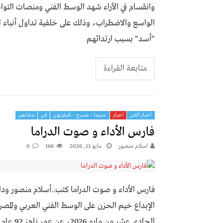
وانقسام في الآراء شهد الوسط الفني ومنصات التوا
الواسع والاضطراب، وذلك على خلفية تداول أنباء 
"أسد" بسبب ارتدائهم
متابعة القراءة
أخبار الفن
اخبار
سنيما - مسرح - تليفزيون
فن
مشاهير
فارس الأداء و صوت الدراما
اسلام منصور
مايو 11, 2026
166
0
فارس الأداء و صوت الدراما كتب..أسلام منصور ودا
الإبداع خيم الحزن على الوسط الفني العربي والمصر
الحادي عشر من مايو 2026، عن عمر ناهز 92 عام وبرحيله، تنطوي صفحة مضيئة من تاريخ الفن،