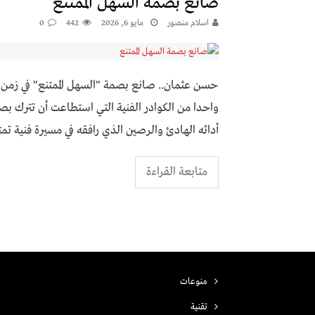
صانع بصمة السهل الممتنع
اسلام منصور
مايو 6, 2026
442
0
حسن عثمان.. صانع بصمة "السهل الممتنع" في زمن 
واحدا من الكوادر الفنية التي استطاعت أن تترك بص
أدائه الهادئ والرصين الذي رافقه في مسيرة فنية تمت
متابعة القراءة
منوعات
تقنية