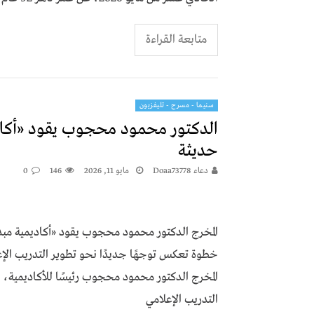
متابعة القراءة
سنيما - مسرح - تليفزيون
الدكتور محمود محجوب يقود «أكاد
حديثة
دعاء Doaa73778
مايو 11, 2026
146
0
المخرج الدكتور محمود محجوب يقود «أكاديمية م
خطوة تعكس توجهًا جديدًا نحو تطوير التدريب الإع
المخرج الدكتور محمود محجوب رئيسًا للأكاديمية، وا
التدريب الإعلامي