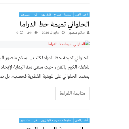
أخبار الفن
سنيما - مسرح - تليفزيون
فن
مشاهير
الحلواني تميمة حظ الدراما
اسلام منصور
مايو 7, 2026
244
0
الحلواني تميمة حظ الدراما كتب .. اسلام منصور ال
شغفه الكبير بالفن، حيث سعى منذ البداية لإيجاد م
يعتمد الحلواني على الموهبة الفطرية فحسب، بل صقل
متابعة القراءة
أخبار الفن
سنيما - مسرح - تليفزيون
فن
مشاهير