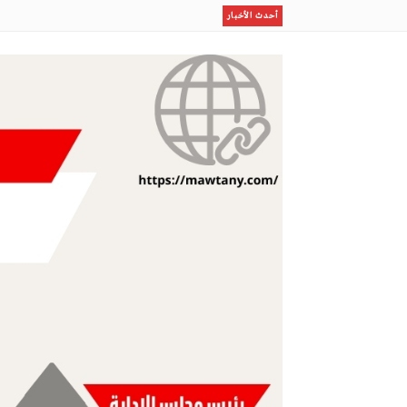
دعاء يوم الجمعة المباركة
أحدث الأخبار
أزمـة تـهز البيت الأبيض.. ترامب يهـاجم «واشنطن بوست» ب
مصر توجه ضربة سياسية لإسرائيل من قلب أمريكا من هو ال
جدلا واسعا فى واشنطن
حميدتي يكشف سر الضـربة القاضية خيانة من الداخل وراء ت
من علماء الصواريخ إلى الردع الصامت كيف تحولت البدايات
غموضا فى المنطقة
مو