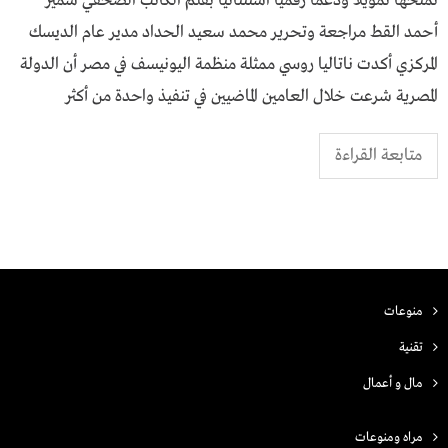
تمنحها تمويلاً ودعماً رقمياً استثنائياً بقلم الكاتب الصحفي سمير
أحمد القط مراجعة وتحرير محمد سعيد الحداد مدير عام الديسك
المركزي أكدت ناتاليا روسي ممثلة منظمة اليونيسف في مصر أن الدولة
المصرية شرعت خلال العامين الماضيين في تنفيذ واحدة من أكثر
متابعة القراءة
منوعات
تقنية
مال و أعمال
مراه ومنوعات