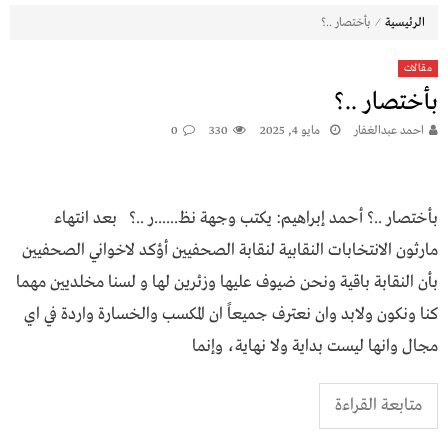
⁄
الرئيسية
بأختصار ..؟
مقالات
بأختصار ..؟
احمد عبدالغفار
مايو 4, 2025
330
0
بأختصار ..؟ أحمد إبراهيم: يكتب وجهة نظ......ر ..؟ بعد انتهاء
مارثون الانتخابات النقابية لنقابة الصحفيين أؤكد لاخواني الصحفيين
بأن النقابة باقية ونحن ضيوف عليها وزئرين لها و لسنا مخلديين مهما
كنا ونكون ولابد وان نعترف جميعاً ان المكسب والخسارة واردة في اي
مجال وانها ليست بداية ولا نهاية، وإنما
متابعة القراءة