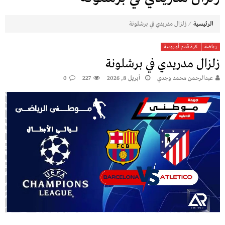
⁄
الرئيسية
زلزال مدريدي في برشلونة
رياضة
كرة قدم أوروبية
زلزال مدريدي في برشلونة
عبدالرحمن محمد وجدي
أبريل 8, 2026
227
0