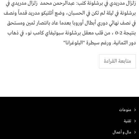
زلزال مدريدي في برشلونة كتب: عبدالرحمن محمد زلزال مدريدي في
برشلونة ​في ليلة لم تكن في الحسبان، وضع أتلتيكو مدريد قدماً ونصف
في نصف نهائي دوري أبطال أوروبا بعدما عاد بانتصار ثمين ومستحق
بنتيجة 2-0 ، من قلب معقل برشلونة سبوتيفاي كامب نو، في ذهاب
دور الثمانية. ورغم سيطرة "البلوغرانا"
متابعة القراءة
منوعات
تقنية
مال و أعمال