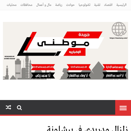
الرئيسية
اقتصاد
تقنية
تكنولوجيا
حوادث
رياضة
مال و أعمال
محافظات
محليات
مراه ومنوعات
منوعات
موطني
زلزال مدريدي في برشلونة