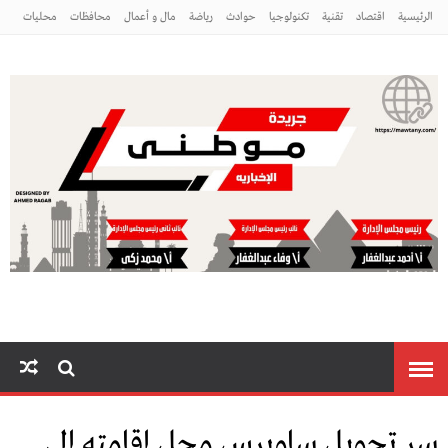
الرئيسية
اقتصاد
تقنية
تكنولوجيا
حوادث
رياضة
مال و أعمال
محافظات
محليات
مراه ومنوعات
منوعات
موطني
سر تحويل ساويرس محل إقامته إلى