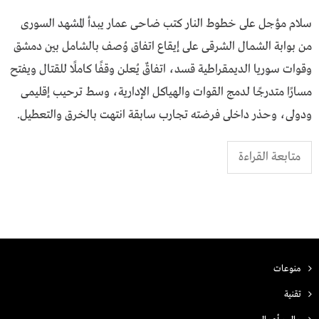
سلام مؤجل على خطوط النار كتب ضاحى عمار يبدأ المشهد السورى
من بوابة الشمال الشرقى على إيقاع اتفاق وُصف بالشامل بين دمشق
وقوات سوريا الديمقراطية قسد، اتفاقٌ يُعلن وقفًا كاملًا للقتال ويفتح
مسارًا متدرجًا لدمج القوات والهياكل الإدارية، وسط ترحيب إقليمى
ودولى، وحذر داخلى فرضته تجارب سابقة انتهت بالخرق والتعطيل.
متابعة القراءة
منوعات
تقنية