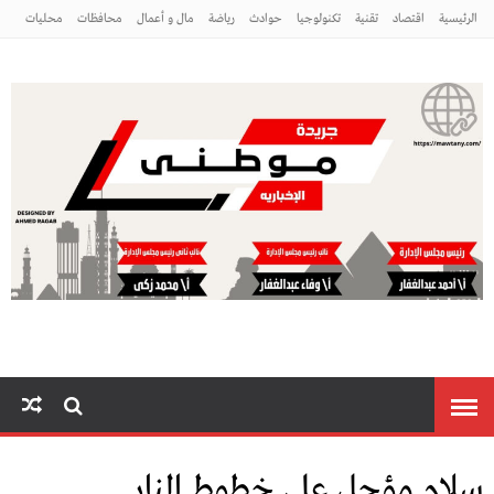
الرئيسية
اقتصاد
تقنية
تكنولوجيا
حوادث
رياضة
مال و أعمال
محافظات
محليات
مراه ومنوعات
منوعات
موطني
سلام مؤجل على خطوط النار