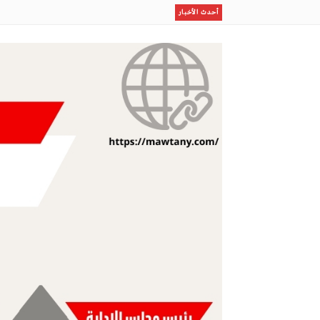
رسمياًرحيل بن رمضان
أحدث الأخبار
إستقبال أسطورى لصلاح بطرابزون
إستثمار الإجازة الصيفية في برامج نوعية لطلاب وطالبات ا
مكتب وزارة البيئة والمياه والزراعة بالعاصمة المقدسة ينفذ
ظلال
مو