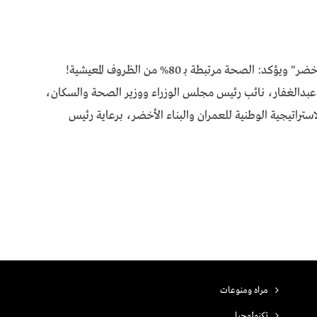
عبدالغفار يدشن "الاستراتيجية الوطنية للعمران الأخضر" ويؤكد: الصحة مرتبطة بـ 80% من الظروف المعيشية! ​
 عبدالغفار، نائب رئيس مجلس الوزراء ووزير الصحة والسكان،
202، فعاليات إطلاق الاستراتيجية الوطنية للعمران والبناء الأخضر، برعاية رئيس
مراه ومنوعات
تكنولوجيا