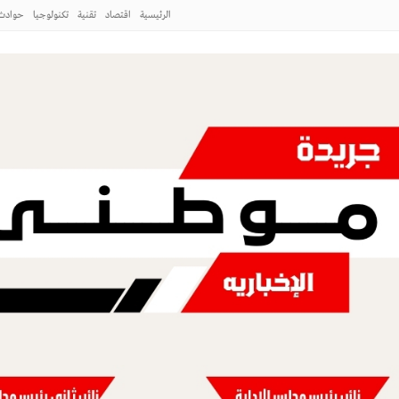
الرئيسية
اقتصاد
تقنية
تكنولوجيا
حوادث
لطائف
 ورشة عمل «كيفية التصوير الميداني»
طني