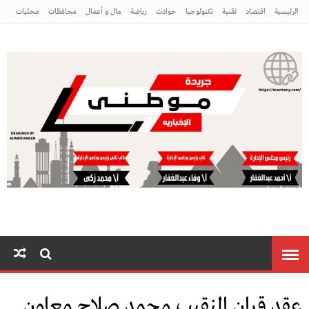
الرئيسية
اقتصاد
تقنية
تكنولوجيا
حوادث
رياضة
مال و أعمال
محافظات
محليات
مراه ومنوعات
منوعات
موطني
عقد قران النقيب محمد صلاح معاون