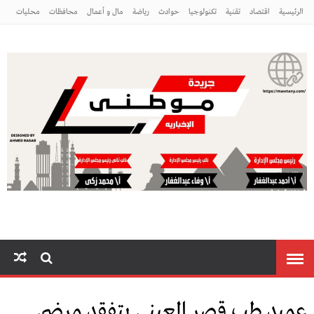
الرئيسية
اقتصاد
تقنية
تكنولوجيا
حوادث
رياضة
مال و أعمال
محافظات
محليات
مراه ومنوعات
منوعات
موطني
عميد طب قصر العيني يتفقد مرضى