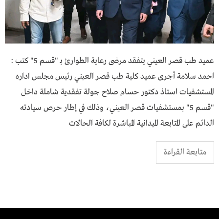
عميد طب قصر العيني يتفقد مرضى رعاية الطوارئ بـ "قسم 5" كتب :
احمد سلامة أجرى عميد كلية طب قصر العيني رئيس مجلس اداره
المستشفيات استاذ دكتور حسام صلاح جولة تفقدية شاملة داخل
"قسم 5" بمستشفيات قصر العيني، وذلك في إطار حرص سيادته
الدائم على المتابعة الميدانية المباشرة لكافة الحالات
متابعة القراءة