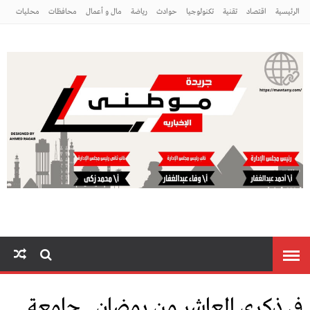
الرئيسية
اقتصاد
تقنية
تكنولوجيا
حوادث
رياضة
مال و أعمال
محافظات
محليات
مراه ومنوعات
منوعات
موطني
في ذكرى العاشر من رمضان.. جامعة