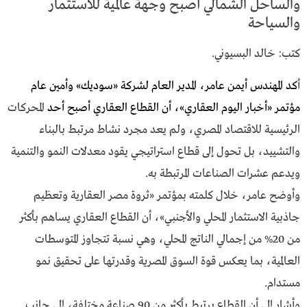
والساحل الشمالي أصبح وجهة عالمية للاستثمار
والسياحة
كتب: خالد البسيوني.
أ
كد المهندس أيمن عامر، المدير العام لشركة «سوديك» وأمين عام
مؤتمر «أخبار اليوم العقاري»، أن القطاع العقاري أصبح أحد
المحركات
الرئيسية للاقتصاد المصري، ولم يعد مجرد نشاط مرتبط بالبناء
والتشييد، بل تحول إلى قطاع استراتيجي يقود معدلات النمو والتنمية
ويدعم عشرات الصناعات المرتبطة به.
وأوضح عامر، خلال كلمته بمؤتمر «ثروة مصر العقارية وتعظيم
جاذبية الاستثمار المحلي والأجنبي»، أن القطاع العقاري يساهم بأكثر
من 20% من إجمالي الناتج المحلي، وهي نسبة تتجاوز المتوسطات
العالمية، بما يعكس قوة السوق المصرية وقدرتها على تحقيق نمو
مستدام.
وأشار إلى أن القطاع يرتبط بأكثر من 90 صناعة مختلفة، إلى جانب