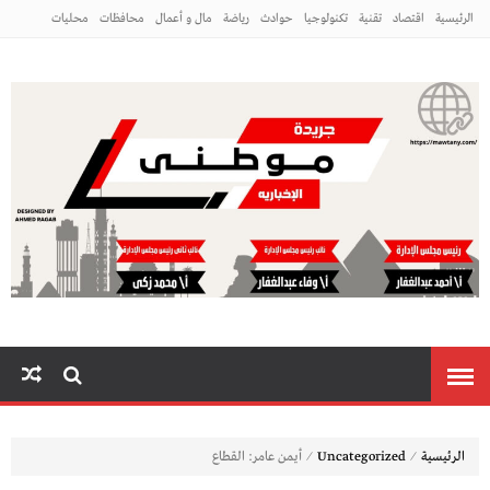
الرئيسية
اقتصاد
تقنية
تكنولوجيا
حوادث
رياضة
مال و أعمال
محافظات
محليات
مراه ومنوعات
منوعات
م
⁄
⁄
الرئيسية
Uncategorized
أيمن عامر: القطاع