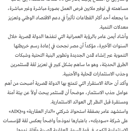
مساهمته في توفير ملايين فرص العمل بصورة مباشرة وغير مباشرة،
ما يجعله أحد أكثر القطاعات تأثيراً في دعم الاقتصاد الوطني وتعزيز
معدلات التنمية.
وأشاد أيمن عامر بالرؤية العمرانية التي تنفذها الدولة المصرية خلال
السنوات الأخيرة، مؤكداً أن مصر نجحت في إعادة رسم خريطتها
التنموية عبر إنشاء المدن الجديدة وتطوير البنية التحتية وشبكات
الطرق الحديثة، وهو ما ساهم بشكل كبير في تعزيز ثقة المستثمرين
وجذب الاستثمارات المحلية والأجنبية.
وأكد أن حالة الاستقرار التي تتمتع بها الدولة المصرية أصبحت من أهم
عوامل جذب الاستثمار، موضحاً أن المستثمر يبحث أولاً عن بيئة آمنة
ومستقرة قبل النظر إلى العوائد الاستثمارية.
واستشهد عامر بصفقة استحواذ شركتي «الدار العقارية» و«ADQ»
على شركة «سوديك»، باعتبارها نموذجاً واضحاً يعكس ثقة المؤسسات
الاستثمارية الكبرى في قوة السوق العقارية المصرية وآفاق نموها