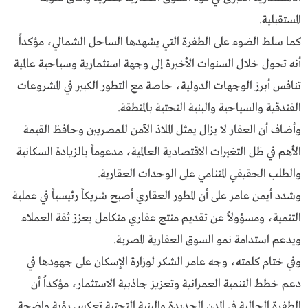
المستقبلية.
كما سلط الضوء على الطفرة التي يشهدها الساحل الشمالي، مؤكداً
أنه تحول خلال السنوات الأخيرة إلى وجهة استثمارية وسياحية عالمية
تنافس أبرز الوجهات الدولية، خاصة مع التطور الكبير في المشروعات
الفندقية والسياحية والبنية التحتية بالمنطقة.
وأضاف أن العقار لا يزال يمثل الملاذ الآمن للمصريين وحافظ القيمة
الأهم في ظل التغيرات الاقتصادية العالمية، مدعوماً بالزيادة السكانية
والطلب الحقيقي المتنامي على الوحدات العقارية.
وشدد أيمن عامر على أن المطور العقاري أصبح شريكاً رئيسياً في عملية
التنمية، ومسؤولاً عن تقديم منتج عقاري متكامل يعزز ثقة العملاء
ويدعم استدامة نمو السوق العقارية المصرية.
وفي ختام كلمته، وجه عامر الشكر لوزارة الإسكان على جهودها في
دعم خطط التنمية العمرانية وتعزيز جاذبية الاستثمار، مؤكداً أن
الطفرة الحالية في المدن الجديدة والبنية التحتية تعكس رؤية واضحة