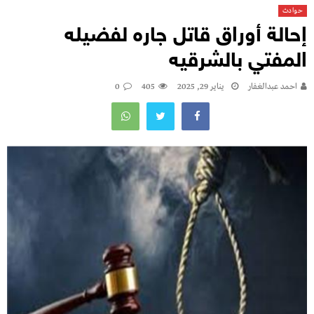
حوادث
إحالة أوراق قاتل جاره لفضيله
المفتي بالشرقيه
احمد عبدالغفار
يناير 29, 2025
405
0