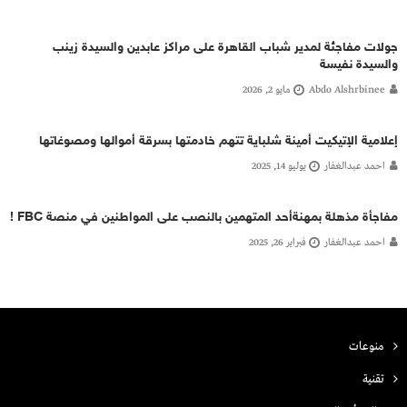
جولات مفاجئة لمدير شباب القاهرة على مراكز عابدين والسيدة زينب
والسيدة نفيسة
Abdo Alshrbinee
مايو 2, 2026
إعلامية الإتيكيت أمينة شلباية تتهم خادمتها بسرقة أموالها ومصوغاتها
احمد عبدالغفار
يوليو 14, 2025
مفاجأة مذهلة بمهنةأحد المتهمين بالنصب على المواطنين في منصة FBC !
احمد عبدالغفار
فبراير 26, 2025
منوعات
تقنية