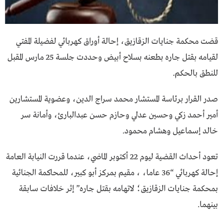
قضت محكمة جنايات الزقازيق، إحالة أوراق كهربائي لفضيلة المفتي
لقيامه بقتل جاره بطعنه بسلاح أبيض وحددت جلسة 25 مارس المقبل
للنطق بالحكم.
صدر القرار برئاسة المستشار محمد سراج الدين، وعضوية المستشارين
أمير أحمد زكي وحسين عدلي وحازم حسن عبدالبارئ، وأمانة سر
خالد إسماعيل وهشام محمود.
تعود أحداث القضية ليوم 22 أكتوبر الماضي، عندما قررت النيابة العامة
إحالة كهربائي “36 عاما، ، مقيم بمركز أبو كبير، للمحاكمة الجنائية
بمحكمة جنايات الزقازيق؛ لاتهامه بقتل جاره” إثر خلافات سابقة
بينهما.