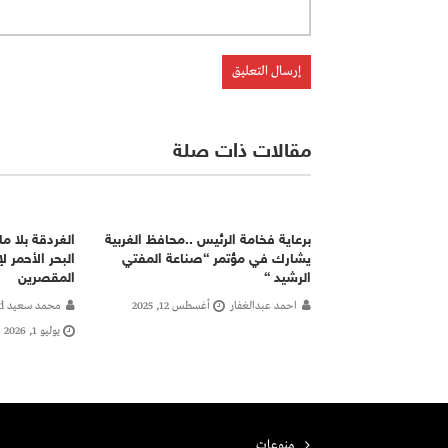
مقالات ذات صلة
برعاية فخامة الرئيس ..محافظ الغربية
الغردقة بلا م
يشارك في مؤتمر “صناعة المفتي
البحر الأحمر 
الرشيد “
المقصرين
احمد عبدالغفار
أغسطس 12, 2025
محمد سعيد Mohamed.saied
يوليو 1, 2026
منوعات