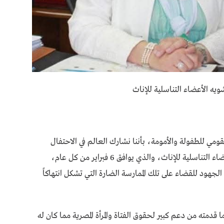
شويه الأعضاء التناسلية للإناث
ي للطفولة والأمومة، بأننا نشارك العالم في الاحتفال
باليوم العالمي لعدم التسامح مطلقاً إزاء تشويه الأعضاء التناسلية للإناث، والذي يوافق 6 فبراير من كل عام،
جهود للقضاء على تلك الممارسة الضارة التي تشكل انتهاكاً
دمته من دعم كبير لحقوق الفتاة والمرأة المصرية مما كان له