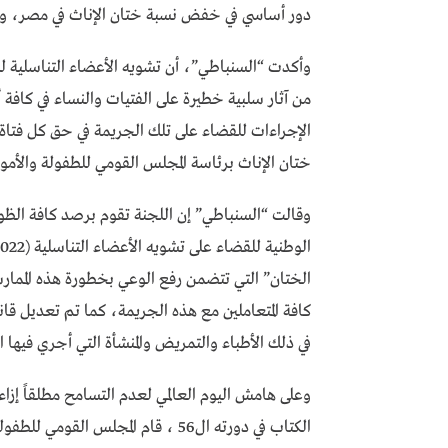
دور أساسي في خفض نسبة ختان الإناث في مصر، ولا 
وأكدت “السنباطي”، أن تشويه الأعضاء التناسلية للإن
من آثار سلبية خطيرة على الفتيات والنساء في كافة أ
الإجراءات للقضاء على تلك الجريمة في حق كل فتاة 
ختان الإناث برئاسة المجلس القومي للطفولة والأمومة و
وقالت “السنباطي” إن اللجنة تقوم برصد كافة الظوا
الختان” التي تتضمن رفع الوعي بخطورة هذه الممارس
كافة المتعاملين مع هذه الجريمة، كما تم تعديل قا
في ذلك الأطباء والتمريض والمنشأة التي أجري فيها ا
وعلى هامش اليوم العالمي لعدم التسامح مطلقاً إز
الكتاب في دورته ال56 ، قام المجلس