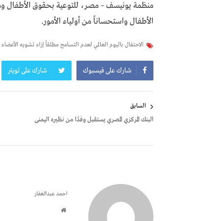
منظمة يونيسف – مصر، للتوعية بحقوق الأطفال ومن أ
الأطفال واستحساناً من أولياء الأمور.
الاحتفال باليوم العالمي لعدم التسامح مطلقاً إزاء تشويه الأعضاء ا
شارك على فيسبوك
شارك على تويتر
تصفّح
السابق
المقالات
البنك المركزي المصري يستقبل وفدًا من نظيره اليمنى
احمد عبدالغفار