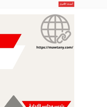
السعودية ترفع جاهزية دفاعاتها وتحالفها مع باكستان ي
أحدث الأخبار
ظلال
رسمياًرحيل بن رمضان
إستقبال أسطورى لصلاح بطرابزون
إستثمار الإجازة الصيفية في برامج نوعية لطلاب وطالبات ا
مو