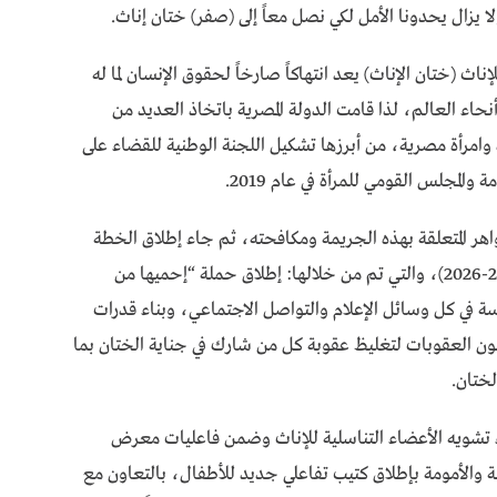
يزال يحدونا الأمل لكي نصل معاً إلى (صفر) ختان إناث.
اث (ختان الإناث) يعد انتهاكاً صارخاً لحقوق الإنسان لما له
نحاء العالم، لذا قامت الدولة المصرية باتخاذ العديد من
وامرأة مصرية، من أبرزها تشكيل اللجنة الوطنية للقضاء على
المجلس القومي للمرأة في عام 2019.
هر المتعلقة بهذه الجريمة ومكافحته، ثم جاء إطلاق الخطة
الوطنية للقضاء على تشويه الأعضاء التناسلية (2022-2026)، والتي تم من خلالها: إطلاق حملة “إحميها من
ة في كل وسائل الإعلام والتواصل الاجتماعي، وبناء قدرات
نون العقوبات لتغليظ عقوبة كل من شارك في جناية الختان بما
لختان.
اء تشويه الأعضاء التناسلية للإناث وضمن فاعليات معرض
 القومي للطفولة والأمومة بإطلاق كتيب تفاعلي جديد للأطفال، بالتعاون مع