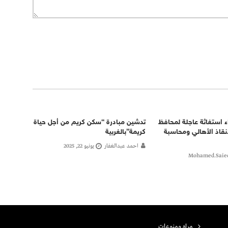
اء استغاثة عاجلة لمحافظ
تدشين مبادرة “سكن كريم من أجل حياة
لإنقاذ الأهالي ومحاسبة
كريمة”بالغربية
احمد عبدالغفار
يونيو 22, 2025
مراه ومنوعات