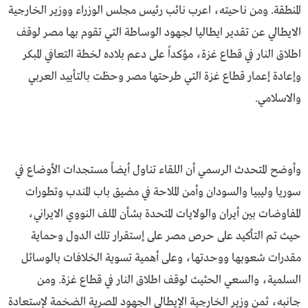
المنطقة. ومن ناحيته، اعرب نائب رئيس مجلس الوزراء ووزير الخارجية
الايطالي عن تقدير ايطاليا لجهود الوساطة التي تقوم بها مصر لوقف
اطلاق النار في قطاع غزة، مؤكداً على دعم بلاده لخطة التعافي المبكر
وإعادة إعمار قطاع غزة التي طرحتها مصر وحظت بالتأييد العربي
والاسلامي.
وأوضح المتحدث الرسمي أن اللقاء تناول أيضاً مستجدات الأوضاع في
سوريا وليبيا والسودان وأمن الملاحة في مضيق باب المندب وتطورات
المفاوضات بين أيران والولايات المتحدة بشأن الملف النووي الايراني،
حيث تم التأكيد على حرص مصر على إستقرار تلك الدول وحماية
مقدرات شعوبها ووحدتها، وعلى أهمية تسوية الخلافات بالوسائل
السلمية، والسعي الحثيث لوقف اطلاق النار في قطاع غزة. ومن
جانبه، ثمن وزير الخارجية الإيطالي الجهود المصرية الضخمة لإستعادة