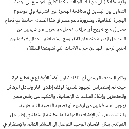
والإستفادة المثلى من تلك المجالات، كما تطرق الاجتماع الى أهمية
التعاون بين البلدين في مكافحة الهجرة غير الشرعية وفي موضوع
الهجرة النظامية، وضرورة دعم مصر في هذا الصدد، خاصة مع نجاح
مصر في منع خروج أي مراكب تحمل مهاجرين غير شرعيين من
السواحل المصرية منذ عام ٢٠١٦، ومع استضافتها لحوالي ٩،٥ مليون
اجنبي نزحوا اليها من جراء الازمات التي تشهدها المنطقة،
وذكر المتحدث الرسمي أن اللقاء تناول أيضاً الأوضاع في قطاع غزة،
حيث تم إستعراض الجهود المصرية لوقف إطلاق النار وتبادل الرهائن
والمحتجزين وإنفاذ المساعدات الإنسانية، والتأكيد على رفض مصر
تهجير الفلسطينيين من أرضهم أو تصفية القضية الفلسطينية،
والتشديد على أن الإعتراف بالدولة الفلسطينية المستقلة في إطار حل
الدولتين يمثل الضمان الوحيد للتوصل إلى السلام الدائم والإستقرار في