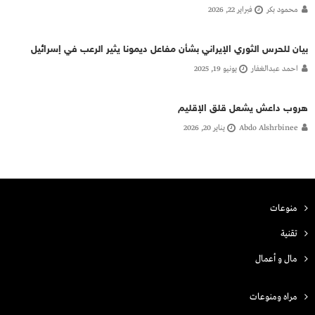
محمود بكر
فبراير 22, 2026
بيان للحرس الثوري الإيراني بشأن مفاعل ديمونا يثير الرعب في إسرائيل
احمد عبدالغفار
يونيو 19, 2025
هروب داعش يشعل قلق الإقليم
Abdo Alshrbinee
يناير 20, 2026
منوعات
تقنية
مال و أعمال
مراه ومنوعات