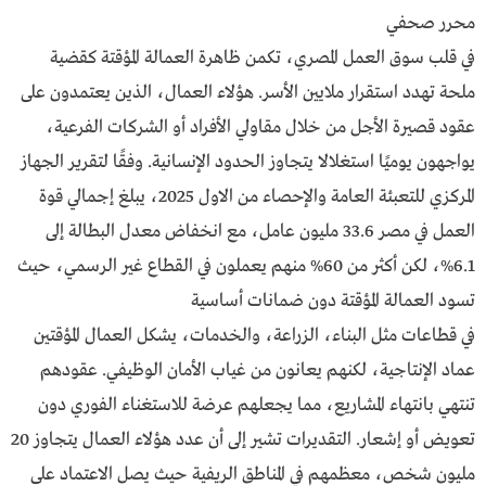
محرر صحفي
في قلب سوق العمل المصري، تكمن ظاهرة العمالة المؤقتة كقضية
ملحة تهدد استقرار ملايين الأسر. هؤلاء العمال، الذين يعتمدون على
عقود قصيرة الأجل من خلال مقاولي الأفراد أو الشركات الفرعية،
يواجهون يوميًا استغلالا يتجاوز الحدود الإنسانية. وفقًا لتقرير الجهاز
المركزي للتعبئة العامة والإحصاء من الاول 2025، يبلغ إجمالي قوة
العمل في مصر 33.6 مليون عامل، مع انخفاض معدل البطالة إلى
6.1%، لكن أكثر من 60% منهم يعملون في القطاع غير الرسمي، حيث
تسود العمالة المؤقتة دون ضمانات أساسية
في قطاعات مثل البناء، الزراعة، والخدمات، يشكل العمال المؤقتين
عماد الإنتاجية، لكنهم يعانون من غياب الأمان الوظيفي. عقودهم
تنتهي بانتهاء المشاريع، مما يجعلهم عرضة للاستغناء الفوري دون
تعويض أو إشعار. التقديرات تشير إلى أن عدد هؤلاء العمال يتجاوز 20
مليون شخص، معظمهم في المناطق الريفية حيث يصل الاعتماد على