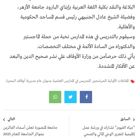
البلاغة والنقد بكلية اللغة العربية بإيتاي البارود جامعة الأزهر،
وفضيلة الشيخ عادل الجنبيهي رئيس قسم المساجد الحكومية
والأهللية.
وسيقوم بالتدريس في هذه المدارس نخبة من حملة الماجستير
والدكتوراه من السادة الأئمة في مختلف التخصصات.
يأتي ذلك حرصآمن من وزارة الأوقاف علي نشر صحيح الدين والبعد
عن الأفكار المتشددة.
المقابلات الأولية للمرشحين للتدريس في المدارس العلمية بديوان عام مديرية أوقاف البحيرة
تصفّح
السابق
التالي
المقالات
“مياه الفيوم” تشارك في ورشة عمل
جامعة المنصورة تعلن أسماء الفائزين
إقليمية لتعزيز الوعي المائي والصحي
بجوائز الجامعة للعام 2025