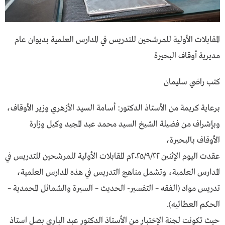
المقابلات الأولية للمرشحين للتدريس في المدارس العلمية بديوان عام
مديرية أوقاف البحيرة
كتب راضي سليمان
برعاية كريمة من الأستاذ الدكتور: أسامة السيد الأزهري وزير الأوقاف،
وبإشراف من فضيلة الشيخ السيد محمد عبد المجيد وكيل وزارة
الأوقاف بالبحيرة،
عقدت اليوم الإثنين ٢٠٢٥/٩/٢٢م المقابلات الأولية للمرشحين للتدريس في
المدارس العلمية، وتشمل مناهج التدريس في هذه المدارس العلمية،
تدريس مواد (الفقه – التفسير- الحديث – السيرة والشمائل المحمدية –
الحكم العطائيه).
حيث تكونت لجنة الإختبار من الأستاذ الدكتور عبد الباري بصل استاذ