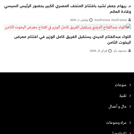
د. ريهام جعفر تشيد بافتتاح المتحف المصري الكبير بحضور الرئيس السيسي
وقادة العالم
Anafransa Anafransa
نوفمبر 1, 2025
اللواء عبدالفتاح الديدي يستقبل الفريق كامل الوزير في افتتاح معرض
اليخوت الثامن
محمود بكر
فبراير 8, 2026
منوعات
تقنية
مال و أعمال
مراه ومنوعات
تكنولوجيا