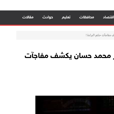
اء يصنعن الأثر» وتُنظم ندوة «المناعة
اقتصاد
محافظات
تعليم
حوادث
مقالات
مفاجآت حكم البراءة !
ير محمد حسان يكشف مفاجآت