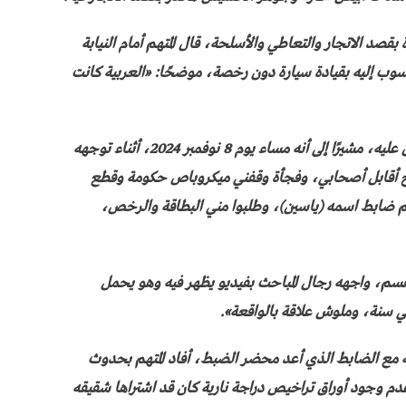
 بقصد الاتجار والتعاطي والأسلحة، قال المتهم أمام النيابة
منسوب إليه بقيادة سيارة دون رخصة، موضحًا: «العربية كانت
وخلال التحقيقات روى المتهم تفاصيل واقعة القبض عليه، مشيرًا إلى أنه مساء يوم 8 نوفمبر 2024، أثناء توجهه
بمدينة 6 أكتوبر، «كنت رايح أقابل أصحابي، وفجأة وقفني ميكروباص حكومة وقطع
مدنية ومعهم ضابط اسمه (ياسين)، وطلبوا مني البطاقة والرخص،
لقسم، واجهه رجال المباحث بفيديو يظهر فيه وهو يحمل
لي سنة، وملوش علاقة بالواقعة».
 مع الضابط الذي أعد محضر الضبط، أفاد المتهم بحدوث
ه منذ 3 أسابيع، بسبب عدم وجود أوراق تراخيص دراجة نارية كان قد اشتراها شقيقه