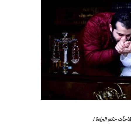
جآت حكم البراءة !