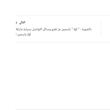
التالي
بالصورة : ” لؤة ” ياسمين عز تغزو وسائل التواصل بسيارة ماركة
لؤة ياسمين !