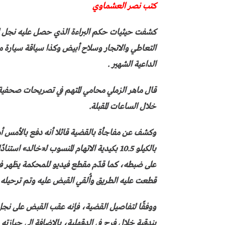
كتب نصر العشماوي
كشفت حيثيات حكم البراءة الذي حصل عليه نجل ال
التعاطي والاتجار وسلاح أبيض وكذا سياقة سيارة
الداعية الشهير .
قال ماهر الزملي محامي المتهم في تصريحات صحفية ا
خلال الساعات المقبلة.
وكشف عن مفاجأة بالقضية قائلا أنه دفع بالأمس أم
بالكيلو 10.5 بكيدية الاتهام المنسوب لـ«خالد
على ضبطه، كما قدّم مقطع فيديو للمحكمة يظهر في
قطعت عليه الطريق وأُلقي القبض عليه وتم ترحيله 
ووفقًا لتفاصيل القضية، فإنه عقب القبض على نجل
بندقية خلال فرح في الدقهلية، بالإضافة إلى حيازت