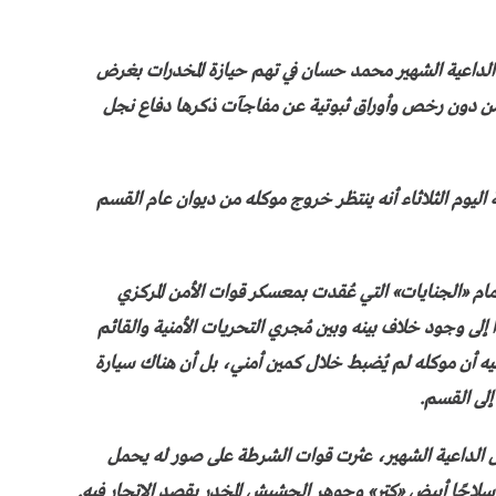
داعية الشهير محمد حسان في تهم حيازة المخدرات بغرض
 من دون رخص وأوراق ثبوتية عن مفاجآت ذكرها دفاع نجل
ليوم الثلاثاء أنه ينتظر خروج موكله من ديوان عام القسم
ام «الجنايات» التي عُقدت بمعسكر قوات الأمن المركزي
» استنادًا إلى وجود خلاف بينه وبين مُجري التحريات الأمنية والقائم
ه أن موكله لم يُضبط خلال كمين أمني، بل أن هناك سيارة
إلى القسم.
 الداعية الشهير، عثرت قوات الشرطة على صور له يحمل
ه سلاحًا أبيض «كتر» وجوهر الحشيش المخدر بقصد الاتجار فيه.