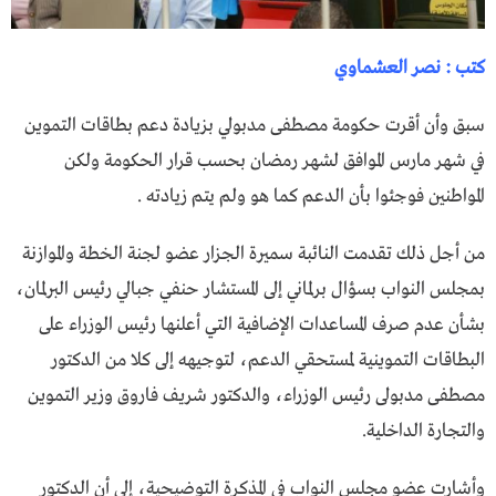
كتب : نصر العشماوي
سبق وأن أقرت حكومة مصطفى مدبولي بزيادة دعم بطاقات التموين
في شهر مارس الموافق لشهر رمضان بحسب قرار الحكومة ولكن
المواطنين فوجئوا بأن الدعم كما هو ولم يتم زيادته .
من أجل ذلك تقدمت النائبة سميرة الجزار عضو لجنة الخطة والموازنة
بمجلس النواب بسؤال برلماني إلى المستشار حنفي جبالي رئيس البرلمان،
بشأن عدم صرف المساعدات الإضافية التي أعلنها رئيس الوزراء على
البطاقات التموينية لمستحقي الدعم، لتوجيهه إلى كلا من الدكتور
مصطفى مدبولى رئيس الوزراء، والدكتور شريف فاروق وزير التموين
والتجارة الداخلية.
وأشارت عضو مجلس النواب في المذكرة التوضيحية، إلى أن الدكتور