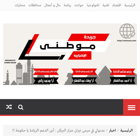
الرئيسية
اقتصاد
تقنية
تكنولوجيا
حوادث
رياضة
مال و أعمال
محافظات
محليات
مراه ومنوعات
منوعات
م
⁄
⁄
الرئيسية
اخبار
مدبولي في مرمى نيران جزار البرلمان : أين الدعم الزيادة يا حكومة ؟!