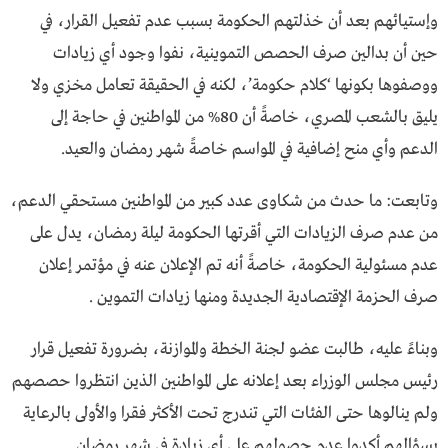
وإستيائهم بعد أن خذلتهم الحكومة بسبب عدم تفعيل القرار، في
حين أن بدالين صرف الحصص التموينية، نفوا وجود أي زيادات
ووصفوها بكونها ‘كلام حكومة’، لكنه في الحقيقة تعامل مخزي ولا
يليق بالشعب المصري، خاصةً أن 80% من المواطنين في حاجة إلى
الدعم وأي منح إضافية في المواسم خاصةً شهر رمضان والعيد.
وتابعت: ما حدث من شكاوى عدد كبير من المواطنين مستحقي الدعم،
من عدم صرف الزيادات التي أقرتها الحكومة ليلة رمضان، يدل على
عدم مسئولية الحكومة، خاصةً أنه تم الإعلان عنه في مؤتمر إعلان
صرف الحزمة الإقتصادية الجديدة ومنها زيادات التموين .
وبناءً عليه، طالبت عضو لجنة الخطة والموازنة، بضرورة تفعيل قرار
رئيس مجلس الوزراء بعد إعلانه على المواطنين الذين انتظروا حصصهم
ولم ينالوها حتى الفئات التي تندرج تحت الأكثر فقرا والأولى بالرعاية
بسؤالهم أكدوا عدم حصولهم على أي زيادة في شهر رمضان.