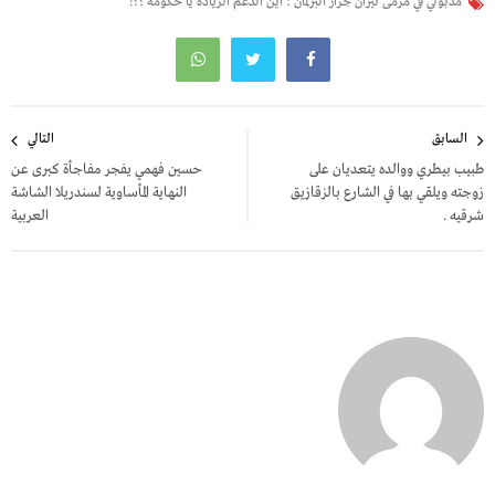
مدبولي في مرمى نيران جزار البرلمان : أين الدعم الزيادة يا حكومة ؟؟!
تصفّح
السابق
التالي
المقالات
طبيب بيطري ووالده يتعديان على
حسين فهمي يفجر مفاجأة كبرى عن
زوجته ويلقي بها في الشارع بالزقازيق
النهاية المأساوية لسندريلا الشاشة
شرقيه .
العربية