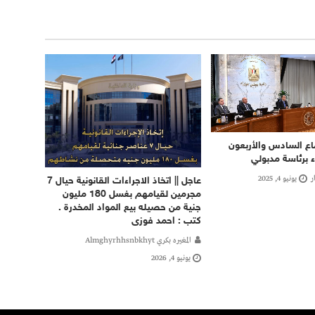
اع السادس والأربعون
 برئاسة مدبولي
ر
يونيو 4, 2025
عاجل || اتخاذ الاجراءات القانونية حيال 7
مجرمين لقيامهم بغسل 180 مليون
جنية من حصيله بيع المواد المخدرة .
كتب : احمد فوزى
المغيره بكري Almghyrhhsnbkhyt
يونيو 4, 2026