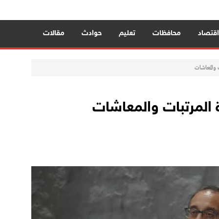
افية؛ _______________ * الاصحاح البيئي
اء يصنعن الأثر» وتُنظم ندوة «المناعة
اقتصاد
محافظات
تعليم
حوادث
مقالات
 والمعاشات
المرتبات والمعاشات