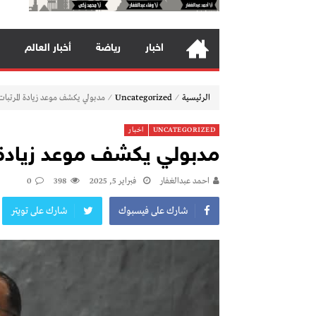
بقلم صفاء سيف الدين عبد المقصود باحثة جغر
جمعية تنمية المجتمع بالصباح تطلق مبادرة «نس
اخبار
رياضة
أخبار العالم
النفسية» للدكتورة شيماء منير الظن
⁄
⁄
الرئيسية
Uncategorized
مدبولي يكشف موعد زيادة المرتبات
UNCATEGORIZED
اخبار
مدبولي يكشف موعد زيادة 
احمد عبدالغفار
فبراير 5, 2025
398
0
شارك على فيسبوك
شارك على تويتر