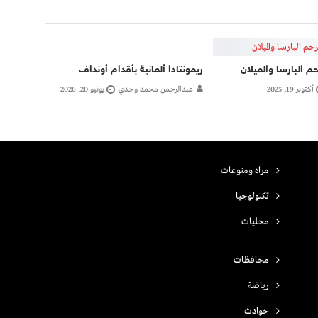
ريمونتادا ألمانية بأقدام أونداف
حم البارسا والميلان
عبدالرحمن محمد وجدي
يونيو 20, 2026
أكتوبر 19, 2025
مراه ومنوعات
تكنولوجيا
محليات
محافظات
رياضة
حوادث