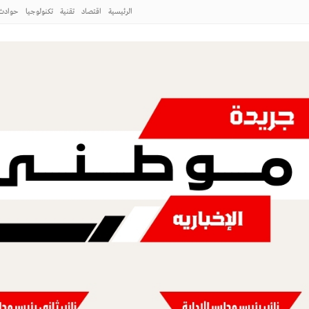
الرئيسية
اقتصاد
تقنية
تكنولوجيا
حوادث
لطائف
 ورشة عمل «كيفية التصوير الميداني»
طني