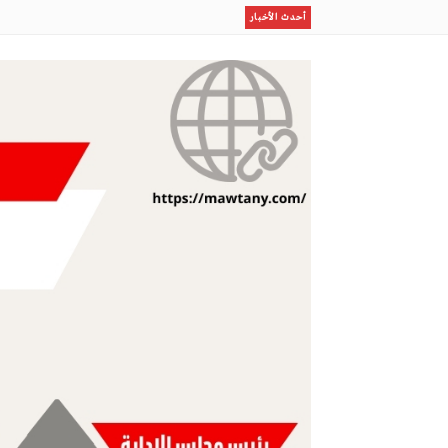
ظلال
أحدث الأخبار
رسمياًرحيل بن رمضان
إستقبال أسطورى لصلاح بطرابزون
إستثمار الإجازة الصيفية في برامج نوعية لطلاب وطالبات ا
مكتب وزارة البيئة والمياه والزراعة بالعاصمة المقدسة ينفذ
مو