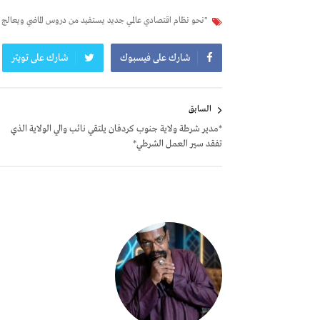
"نحو نظام اقتصادي عالمي جديد يستفيد من دروس الماضي ويعالج اخت
شارك على فيسبوك
شارك على تويتر
تصفّح
السابق
المقالات
*مدير شرطة ولاية جنوب كردفان يلتقي نائب والي الولاية الذي
تفقد سير العمل الشرطي*