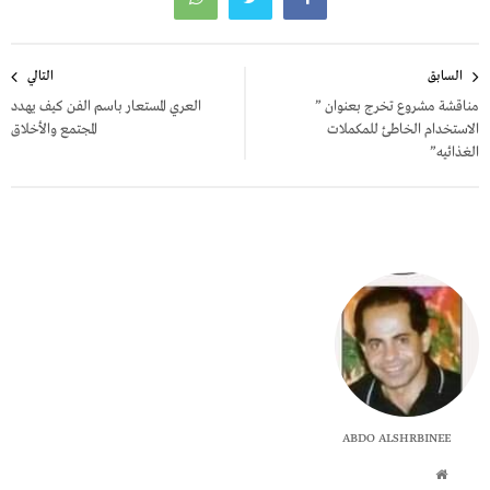
تصفّح
السابق
التالي
المقالات
مناقشة مشروع تخرج بعنوان ”
العري المستعار باسم الفن كيف يهدد
الاستخدام الخاطئ للمكملات
المجتمع والأخلاق
الغذائيه”
ABDO ALSHRBINEE