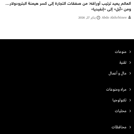
العالم يعيد ترتيب أوراقه: من صفقات التجارة إلى كسر هيمنة البترودولار…
ومن «آبل» إلى «إنفيديا»
Abdo Alshrbinee
يناير 27, 2026
منوعات
تقنية
مال و أعمال
مراه ومنوعات
تكنولوجيا
محليات
محافظات