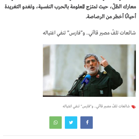
معارك الظلّ، حيث تمتزج المعلومة بالحرب النفسية، وتغدو التغريدة
أحيانًا أخطر من الرصاصة.
شائعات تلفّ مصير قاآني.. و”فارس” تنفي اغتياله
شائعات تلفّ مصير قاآني.. و"فارس" تنفي اغتياله