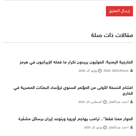
مقالات ذات صلة
الخارجية اليمنية: الحوثيون يريدون تكرار ما فعله الإيرانيون في هرمز
Abdo Alshrbinee
يوليو 27, 2026
افتتاح النسخة الأولى من المؤتمر السنوي لرؤساء البعثات المصرية في
الخارج
احمد عبدالغفار
أغسطس 10, 2025
الحوار معنا فقط”.. ترامب يهاجم أوروبا ويتوعد إيران برسائل مشفّرة
احمد عبدالغفار
يونيو 21, 2025