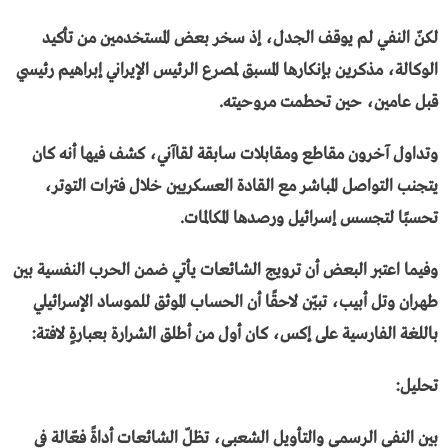
لكنّ النفي لم يوقف الجدل، إذ سخر بعض المستخدمين من تأكيد
الوكالة، مذكرين بإنكارها المسبق لمصرع الرئيس الإيراني إبراهيم رئيسي
قبل عامين، حين تحطمت مروحيته.
وتداول آخرون مقاطع ومقابلات سابقة لقاآني، كشف فيها أنه كان
يتجنب التواصل المباشر مع القادة العسكريين خلال فترات التوتر،
تحسبًا لتجسس إسرائيل ورصدها المكالمات.
وفيما اعتبر البعض أن ترويج الشائعات يأتي ضمن الحرب النفسية بين
طهران وتل أبيب، تبيّن لاحقًا أن الحساب الموثق للموساد الإسرائيلي
باللغة الفارسية على إكس، كان أول من أطلق الشرارة بعبارةٍ لافتة:
تحليل:
بين النفي الرسمي والتأويل الشعبي، تظلّ الشائعات أداةً فعّالة في