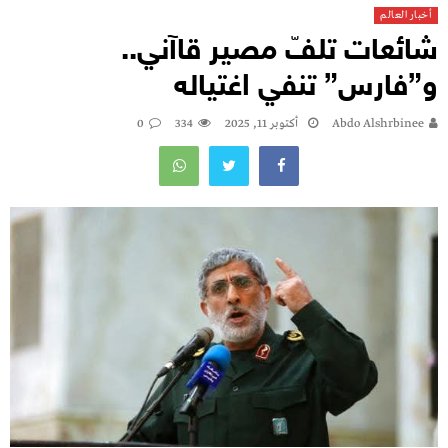
أخبار العالم
شائعات تلفّ مصير قاآني..
و”فارس” تنفي اغتياله
Abdo Alshrbinee
أكتوبر 11, 2025
334
0