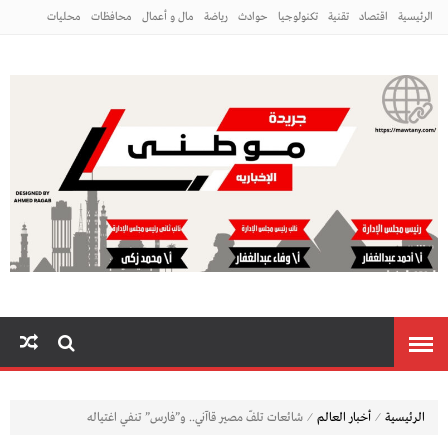
الرئيسية
اقتصاد
تقنية
تكنولوجيا
حوادث
رياضة
مال و أعمال
محافظات
محليات
مراه ومنوعات
منوعات
م
⁄
⁄
الرئيسية
أخبار العالم
شائعات تلفّ مصير قاآني.. و”فارس” تنفي اغتياله