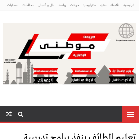
الرئيسية
اقتصاد
تقنية
تكنولوجيا
حوادث
رياضة
مال و أعمال
محافظات
محليات
مراه ومنوعات
منوعات
موطني
تعليم الطائف ينفذ برامج تدريبية