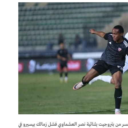
ر من بتروجيت بثنائية نصر العشماوي فشل زمالك بيسيرو في