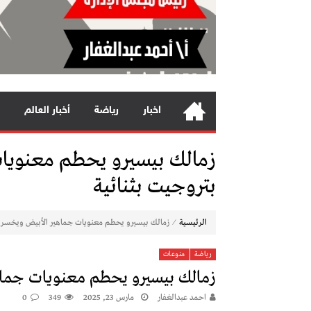
اخبار
رياضة
أخبار العالم
زمالك بيسيرو يحطم معنويا
بتروجيت بثنائية
⁄
الرئيسية
زمالك بيسيرو يحطم معنويات جماهير الأبيض ويخسر م
رياضة
منوعات
زمالك بيسيرو يحطم معنويات جماه
احمد عبدالغفار
مارس 23, 2025
349
0