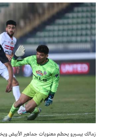
زمالك بيسيرو يحطم معنويات جماهير الأبيض ويخس