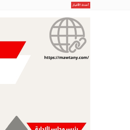
يقظة
أحدث الأخبار
أمانة جدة تبدأ إجراءا
والليث
الاعلامى الدكتور مجدي كامل الهواري يكتب : الأمن المائي 
هانى سويلم وزير الموارد المائية و الري .
بطلات مصر لكرة اليد تتأهل إلى المربع الذهبي لبطولة العال
أم بشر الأنصارية
مو