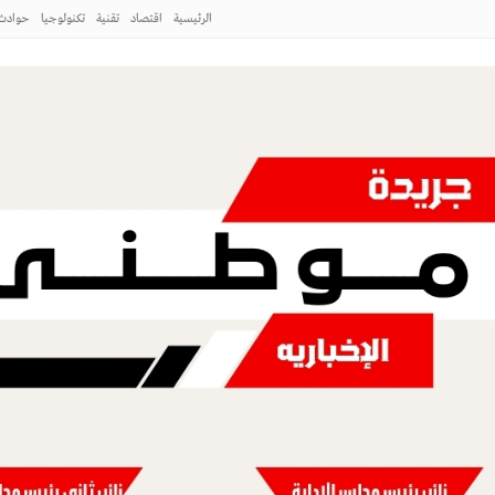
الرئيسية
اقتصاد
تقنية
تكنولوجيا
حوادث
ت استكمال منح (2,418) مستفيدًا صدرت لهم أوامر سامية بالمنح في جدة ورابغ
المصري بين تعقيدات الواقع وتساؤلات أداء
م لكرة اليد للسيدات
طني