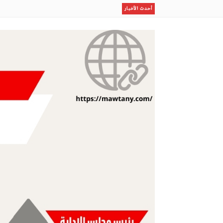
رسمياًرحيل بن رمضان
أحدث الأخبار
إستقبال أسطورى لصلاح بطرابزون
إستثمار الإجازة الصيفية في برامج نوعية لطلاب وطالبات ا
مكتب وزارة البيئة والمياه والزراعة بالعاصمة المقدسة ينفذ
ظلال
مو