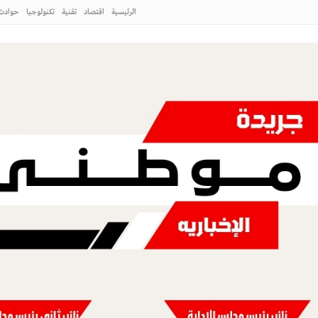
الرئيسية
اقتصاد
تقنية
تكنولوجيا
حوادث
لطائف
 ورشة عمل «كيفية التصوير الميداني»
طني