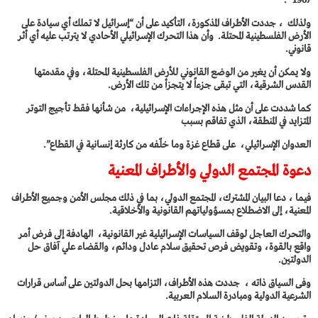
1967″.
ولذلك ، جددت الأطراف المذكورة، التأكيد على أن “إسرائيل لا تملك أي سيادة على
الأرض الفلسطينية المحتلة. وأن هذا التحرك الإسرائيلي الأحادي لا يترتب عليه أي أثر
قانوني.
ولا يمكن أن يغير من الوضع القانوني للأرض الفلسطينية المحتلة، وفي مقدمتها
القدس الشرقية، التي تبقى جزءاً لا يتجزأ من تلك الأرض.
كما شددت على أن مثل هذه الإجراءات الإسرائيلية، من شأنها فقط تأجيج التوتر
المتزايد في المنطقة، الذي تفاقم بسبب
العدوان الإسرائيلي، على قطاع غزة وما خلّفه من كارثة إنسانية في القطاع”.
دعوة المجتمع الدولي والأطراف المعنية
فيما ، دعا البيان المشترك، المجتمع الدولي، بما في ذلك مجلس الأمن وجميع الأطراف
المعنية، إلى الاضطلاع بمسؤولياتهم القانونية والأخلاقية.
والتحرك العاجل لوقف السياسات الإسرائيلية غير القانونية، الهادفة إلى فرض أمر
واقع بالقوة، وتقويض فرص تحقيق سلام عادل ودائم، والقضاء علي آفاق حل
الدولتين.
وفى السياق ذاته ، جددت هذه الأطراف، التزامها بحل الدولتين على أساس قرارات
الشرعية الدولية ومبادرة السلام العربية.