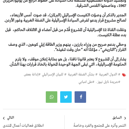
وتجسيد الدولة الفلسطينية المستقلة ذات السيادة على خطوط الرابع من يونيو/حزيران
1967، وعاصمتها القدس الشرقية.
الجدير بالذكر أن وصوّت الكنيست الإسرائيلي (البرلمان)، قد صوت أمس الأربعاء،
لصالح مشروع قرار يدعو لفرض السيادة الإسرائيلية على الضفة الغربية وغور الأردن.
ونقلت القناة 12 الإسرائيلية أن المشروع قُدّم من قبل أعضاء في الائتلاف الحاكم، قبل
بدء عطلة الكنيست.
وحظي بدعم صريح من وزراء بارزين، بينهم وزير الطاقة إيلي كوهين، الذي وصف
القرار بـ”التاريخي”، مؤكدًا أنه “حان وقت تنفيذه”.
يشار إلى أن المشروع لا يعتبر قانونا نافذا، بل هو بمثابة إعلان موقف، ولا يلزم
الحكومة الإسرائيلية، التي تبقى الجهة الوحيدة المخولة باتخاذ قرارات بهذا الشأن.
# الدول العربية
# بشأن الضفة الغربية
# للبيان الإسرائيلي
#إدانة بعض
#جريدة نايل نيوز .
#على امبابي
تصفّح
السابق
التالي
المقالات
التنمر وأثره على المجتمع والفرد وخاصةً
انطلاق فعاليات أعمال المنتدى