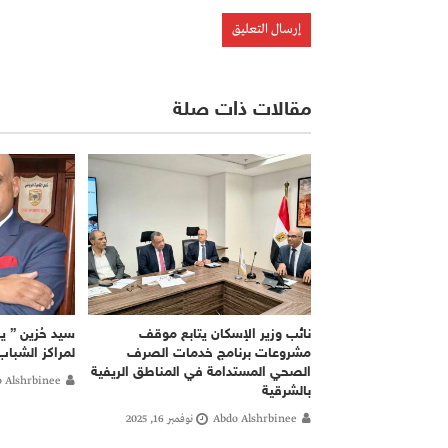
مقالات ذات صلة
نائب وزير الإسكان يتابع موقف
سيد حُزين ” ين
مشروعات برنامج خدمات الصرف
لمراكز الشباب
الصحي المستدامة في المناطق الريفية
 Alshrbinee
بالشرقية
Abdo Alshrbinee
نوفمبر 16, 2025