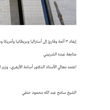
إيفاد ٣ أئمة وقارئ إلى أستراليا وبريطانيا وأمريكا وسنغافورة لإحياء ليالي رمضان ١٤٤٦هـ / ٢٠٢٥م
متابعة عبده الشربيني
اعتمد معالي الأستاذ الدكتور أسامة الأزهري، وزير ا
الشيخ سامح عبد الله محمود حنفي