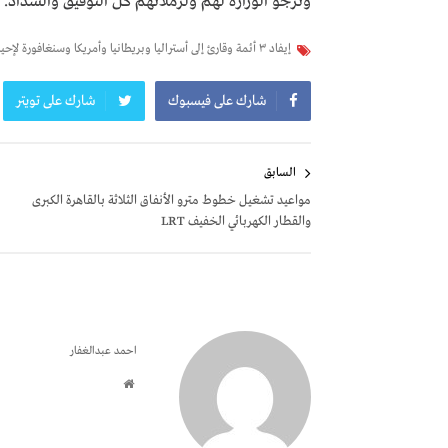
وترجو الوزارة لهم ولزملائهم كل التوفيق والسداد.
إيفاد ٣ أئمة وقارئ إلى أستراليا وبريطانيا وأمريكا وسنغافورة لإحياء ليالي رمضان ١٤٤٦هـ / ٢٠٢٥م
شارك على فيسبوك
شارك على تويتر
تصفّح
السابق
المقالات
مواعيد تشغيل خطوط مترو الأنفاق الثلاثة بالقاهرة الكبرى
والقطار الكهربائي الخفيف LRT
احمد عبدالغفار