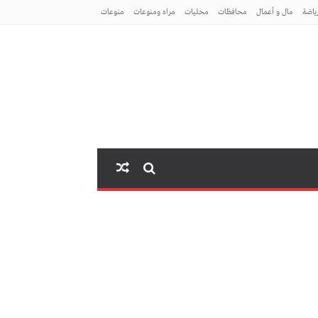
ياضة
مال و أعمال
محافظات
محليات
مراه ومنوعات
منوعات