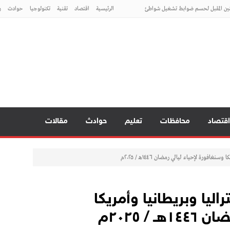
نين المقبل لحسم ضوابط تشغيل شواطئ
الرئيسية
اقتصاد
تقنية
تكنولوجيا
حوادث
ر
ض الحصاد الأسبوعي لأنشطتها
كومية خلال يوليو الماضي
 العاملين بديوان المديرية ويؤكد العمل بروح
طني
امج بناء قدرات شبكه ميسرات الحضانات
نين المقبل لحسم ضوابط تشغيل شواطئ
ض الحصاد الأسبوعي لأنشطتها
كومية خلال يوليو الماضي
اقتصاد
محافظات
تعليم
حوادث
مقالات
أستراليا وبريطانيا وأمريكا
/ ٢٠٢٥م