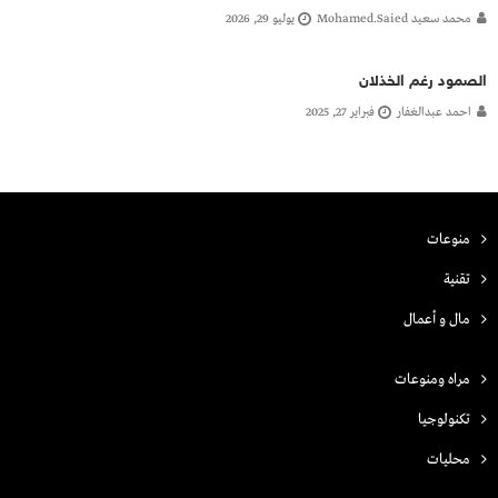
محمد سعيد Mohamed.saied
يوليو 29, 2026
الصمود رغم الخذلان
احمد عبدالغفار
فبراير 27, 2025
منوعات
تقنية
مال و أعمال
مراه ومنوعات
تكنولوجيا
محليات