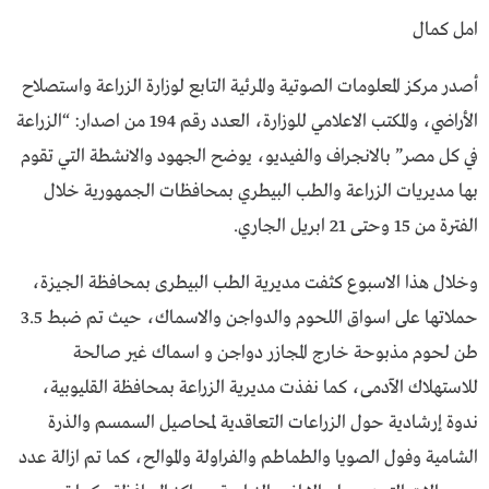
امل كمال
أصدر مركز المعلومات الصوتية والمرئية التابع لوزارة الزراعة واستصلاح
الأراضي، والمكتب الاعلامي للوزارة، العدد رقم 194 من اصدار: “الزراعة
في كل مصر” بالانجراف والفيديو، يوضح الجهود والانشطة التي تقوم
بها مديريات الزراعة والطب البيطري بمحافظات الجمهورية خلال
الفترة من 15 وحتى 21 ابريل الجاري.
وخلال هذا الاسبوع كثفت مديرية الطب البيطرى بمحافظة الجيزة،
حملاتها على اسواق اللحوم والدواجن والاسماك، حيث تم ضبط 3.5
طن لحوم مذبوحة خارج المجازر دواجن و اسماك غير صالحة
للاستهلاك الآدمى، كما نفذت مديرية الزراعة بمحافظة القليوبية،
ندوة إرشادية حول الزراعات التعاقدية لمحاصيل السمسم والذرة
الشامية وفول الصويا والطماطم والفراولة والموالح، كما تم ازالة عدد