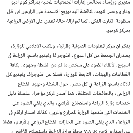
مديرى ورؤساء مجالس إدارات الجمعيات المحليه بمراكز كوم امبو
وداراو ونصر النوبه، لمناقشة آليه توزيع الاسمدة على المزارعين فى ظل
منظومة الكارت الذكى، كما تم ازالة حالة تعدى على الاراضى الزراعية
بمركز كومبو.
يذكر ان مركز المعلومات الصوتية والمرئية، والمكتب الاعلامي للوزارة،
يصدران الجمعة من كل اسبوع، انفوجرافا وفيديو باسم: الزراعة في
اسبوع، لألقاء الضوء على ملخص ما تم من انشطة وجهود، بكافة
القطاعات والهيئات، التابعة للوزارة، فضلا عن انفوجراف وفيديو كل
ثلاثاء باسم: الزراعة في كل مصر، حول انشطة وجهود القطاع
الزراعي، بالمحافظات المختلفة، كما أصدر المركز مؤخرا، سلسلة دليل
خدمات وزارة الزراعة واستصلاح الأراضي، والذي يلقي الضوء على
الخدمات التي تقدمها الوزارة للمزارع والمربي، كذلك اصدار ارقام في
الزراعة، الذي يلقى الضوء على انجازات القطاع الزراعي بالأرقام، فضلا
عن اصداره الاخير MALR مجلة وزارة الزراعة واستصلاح الأراضي ،