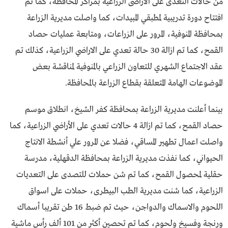
من حالات التعدى على الاراضى الزراعية بمراكز المحافظة، كما تم
افتتاح دورة تدريبية لمطبقي المبيدات، كما واصلت مديرية الزراعة
بمحافظة المنوفية، المرور على الزراعات، ومتابعة عمليات حصاد
القمح، كما تم ازالة 30 حالة تعدي على الاراضي الزراعية، كذلك تم
عقد الاجتماع الشهري للتعاون الزراعي بالمنوفية لمناقشة بعض
الموضوعات الهامة المتعلقة بقطاع الزراعة بالمحافظة.
بينما أعلنت مديرية الزراعة بمحافظة كفر الشيخ، انطلاق موسم
حصاد القمح، كما تم ازالة 4 حالات تعدي على الأراضي الزراعية، كما
واصلت اعمال تطهير المساقي، فضلا عن المرور علي أنشطة الانتاج
الحيواني، كما نفذت مديرية الزراعة بمحافظة الدقهلية، مدرسة
حقلية لمحصول القمح، كما تم شن حملات للتصدى على التعديات
الزراعية، كما شنت مديرية الطب البيطرى، حملات على اسواق
اللحوم والاسماك والدواجن، حيث تم ضبط 16 طن تقريبا أسماك
ورنجة وفسيخ ولحوم، كما تم تحصين أكثر من 101 ألف رأس ماشية