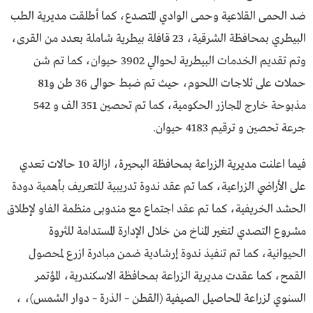
ضد الحمى القلاعية وحمى الوادي المتصدع، كما أطلقت مديرية الطب
البيطري بمحافظة الشرقية، 23 قافلة بيطرية شاملة بعدد من القرى،
وتم تقديم الخدمات البيطرية لحوالي 3902 حيوان، كما تم شن
حملات على ثلاجات اللحوم، حيث تم ضبط حوالى 36 طن و81
مذبوحة خارج المجازر الحكومية، كما تم تحصين 351 الف و 542
جرعة تحصين و ترقيم 4183 حيوان.
فيما اعلنت مديرية الزراعة بمحافظة البحيرة، ازالة 10 حالات تعدي
على الأراضي الزراعية، كما تم عقد ندوة تدريبية للتعريف بأهمية دودة
الحشد الخريفية، كما تم عقد اجتماع مع مندوبى منظمة الفاو لإطلاق
مشروع التصدي لتغير المناخ من خلال الإدارة المستدامة للثروة
الحيوانية، كما تم تنفيذ ندوة إرشادية ضمن مبادرة ازرع لمحصول
القمح، كما عقدت مديرية الزراعة بمحافظة الاسكندرية، المؤتمر
السنوي لزراعة المحاصيل الصيفية (القطن – الذرة – دوار الشمس)، ،