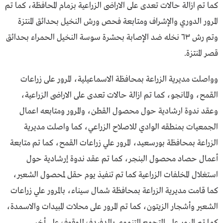
كما تم ازالة حالات تعدى على الاراضى الزراعية بزمام المحافظة، كما تم
المرور الدوري والإشراف ومتابعة فحص ورش النخيل بحدائق المنتزة
وتم رش ٦٣ نخله ضد الإصابة بحشرة سوسة النخيل الحمراء بحدائق
قصر المنتزة.
وواصلت مديرية الزراعة بمحافظة الاسماعيلية، المرور على زراعات
القمح، والمانجو، كما تم ازالة حالات تعدى على الاراضى الزراعية،
وعقد ندوة ارشادية حول محصول القطن، والمرور ومتابعه اعمال
الجمعيات بمنطقه الوادي للاصلاح الزراعي، كما واصلت مديرية
الزراعة بمحافظة بورسعيد، المرور علي زراعات القمح، كما تم متابعة
أعمال حصاد محصول البنجر، كما تم عقد ندوة إرشادية حول
استغلال المخلفات الزراعية كما تم تنفيذ يوم حقل لمحصول الشعير،
كما قامت مديرية الزراعة بمحافظة شمال سيناء، بالمرور علي زراعات
الشعير وأشجار الزيتون، كما تم المرور على محلات المبيدات والاسمدة،
كما تم المرور على التجمع التنموى بالدفيدف للوقوف على أخر