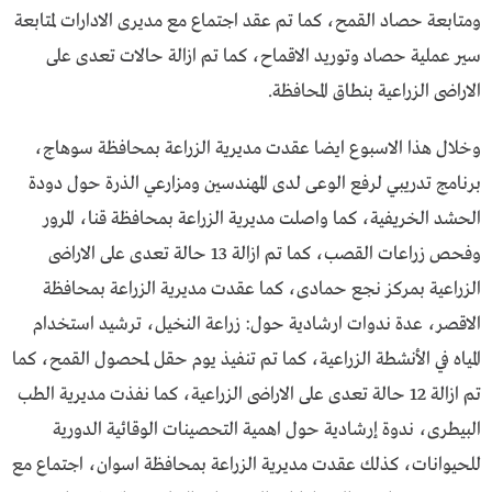
ومتابعة حصاد القمح، كما تم عقد اجتماع مع مديرى الادارات لمتابعة
سير عملية حصاد وتوريد الاقماح، كما تم ازالة حالات تعدى على
الاراضى الزراعية بنطاق المحافظة.
وخلال هذا الاسبوع ايضا عقدت مديرية الزراعة بمحافظة سوهاج،
برنامج تدريبي لرفع الوعى لدى المهندسين ومزارعي الذرة حول دودة
الحشد الخريفية، كما واصلت مديرية الزراعة بمحافظة قنا، المرور
وفحص زراعات القصب، كما تم ازالة 13 حالة تعدى على الاراضى
الزراعية بمركز نجع حمادى، كما عقدت مديرية الزراعة بمحافظة
الاقصر، عدة ندوات ارشادية حول: زراعة النخيل، ترشيد استخدام
المياه في الأنشطة الزراعية، كما تم تنفيذ يوم حقل لمحصول القمح، كما
تم ازالة 12 حالة تعدى على الاراضى الزراعية، كما نفذت مديرية الطب
البيطرى، ندوة إرشادية حول اهمية التحصينات الوقائية الدورية
للحيوانات، كذلك عقدت مديرية الزراعة بمحافظة اسوان، اجتماع مع