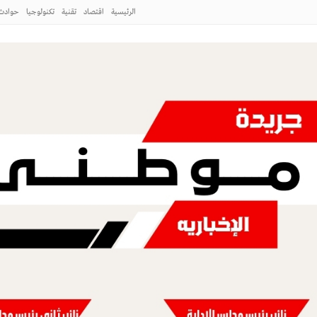
متوسط
الرئيسية
اقتصاد
تقنية
تكنولوجيا
حوادث
الحضارية والعالمية
دت إيران على تهـ ريب الأموال
 تهـ ريب الأموال
طني