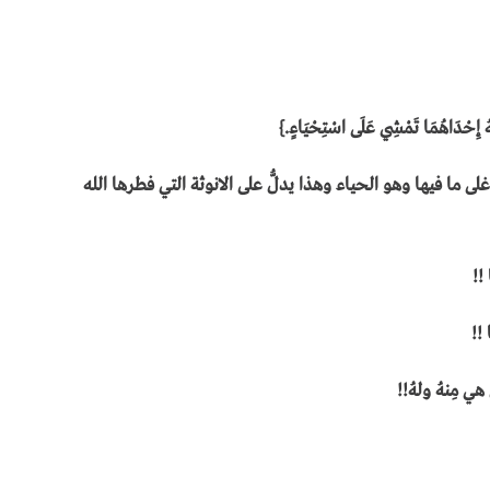
اهُمَا تَمْشِي عَلَى اسْتِحْيَاءٍ.}
ا فيها وهو الحياء وهذا يدلُّ على الانوثة التي فطرها الله
!!
!!
 مِنهُ ولهُ!!