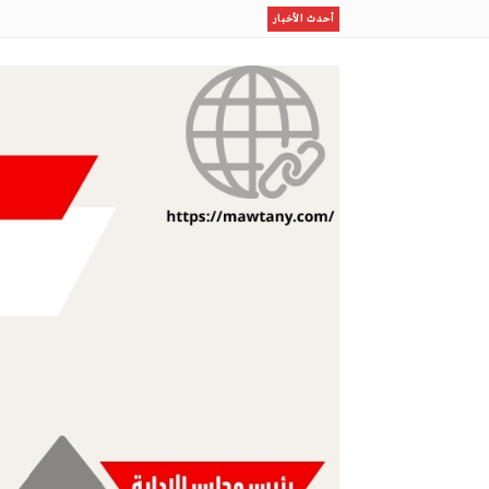
إسبانيا تعلن تفكـيك شبكة كبرى لتهـريب البشر فى البحر ال
أحدث الأخبار
السديس: اتفاقية مكة تجسد مكانة المملكة الدينية وريادتها 
أمريكا تعلن..تفكـيك شبكة مكاتب صرافة وشركات وهمية ساع
أفراح آل الشريف المباركي وآل البرعي
تفكـيك شبكة مكاتب صرافة وشركات وهمية ساعدت إيران على
مو