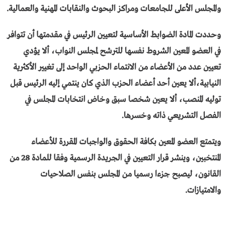
والمجلس الأعلى للجامعات ومراكز البحوث والنقابات المهنية والعمالية.
وحددت المادة الضوابط الأساسية لتعيين الرئيس في مقدمتها أن تتوافر
في العضو المعين الشروط نفسها للترشح لمجلس النواب، ألا يؤدي
تعيين عدد من الأعضاء من الانتماء الحزبي الواحد إلى تغيير الأكثرية
النيابية،ألا يعين أحد أعضاء الحزب الذي كان ينتمي إليه الرئيس قبل
توليه المنصب، ألا يعين شخصا سبق وخاض انتخابات المجلس في
الفصل التشريعي ذاته وخسرها.
ويتمتع العضو المعين بكافة الحقوق والواجبات المقررة للأعضاء
المنتخبين، وينشر قرار التعيين في الجريدة الرسمية وفقا للمادة 28 من
القانون، ليصبح جزءا رسميا من المجلس بنفس الصلاحيات
والامتيازات.