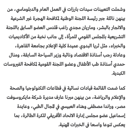
وشملت التعيينات سيدات بارزات في العمل العام والدبلوماسي، من
بينهن نائلة جبر رئيسة اللجنة الوطنية لمكافحة الهجرة غير الشرعية
والاتجار بالبشر، وماريان مجدي راغب قلدس العضو السابق باللجنة
التشريعية بالمجلس القومي للمرأة، إلى جانب نخبة من الأكاديميات
والخبراء، مثل ثريا البدوي عميدة كلية الإعلام بجامعة القاهرة،
وعادلة رجب أستاذة الاقتصاد ونائبة وزير السياحة السابقة، ومنال
حمدي أستاذة طب الأطفال وعضو اللجنة القومية لمكافحة الفيروسات
الكبدية.
كما ضمت القائمة قيادات نسائية في قطاعات التكنولوجيا والصحة
والإعلام والرياضة، من بينهن ميرنا عارف مديرة شركة مايكروسوفت
مصر، وراندا مصطفى وهناء العبيسي في المجال الطبي، وعايدة
إسماعيل عضو مجلس إدارة الاتحاد الأفريقي للكرة الطائرة، بما
يعكس تنوعا واسعا في الخبرات المهنية.