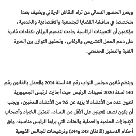
ويعزز الحضور النسائي من ثراء النقاش البرلماني ويضيف بعدا
متخصصا في مناقشة القضايا المجتمعية والاقتصادية والخدمية،
مؤكدين أن التعيينات الرئاسية جاءت لتدعيم البرلمان بكفاءات قادرة
على دعم العمل التشريعي والرقابي، وتحقيق التوازن بين الخبرة
الفنية والتمثيل المجتمعي.
وينظم قانون مجلس النواب رقم 46 لسنة 2014 والمعدل بالقانون رقم
140 لسنة 2020 تعيينات الرئيس حيث أجازت لرئيس الجمهورية
تعيين عدد من الأعضاء لا يزيد عن 5% من الأعضاء المنتخبين، ويجب
أن يكون نصف المعينين على الأقل من النساء، لتمثيل الخبراء وأصحاب
الإنجازات العلمية والعملية والفئات التي يراها الرئيس مناسبة، وفق
أحكام الدستور (المادتان 243 و244) وترشيحات المجالس القومية