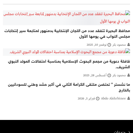
محافظ البحيرة تتفقد عدد من اللجان الإنتخابية بدمنهور لمتابعة سير إنتخابات
مجلس النواب في يومها الأول
محمود بكر
نوفمبر 10, 2025
قافلة دعوية من مجمع البحوث الإسلامية بمناسبة احتفالات المولد النبوي
الشريف.
محمود بكر
أغسطس 28, 2025
ما نشستر ” تحتضن ملتقى الكرامة الثاني في أكبر حشد وطني للسودانيين
بالخارج
Abdo Alshrbinee
فبراير 5, 2026
منوعات