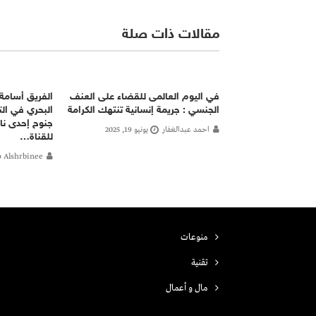
مقالات ذات صلة
في اليوم العالمى للقضاء على العنف
الفريق أسامة 
الجنسي : جريمة إنسانية تنتهك الكرامة
البحري في ال
جنوح إحدى نا
احمد عبدالغفار
يونيو 19, 2025
للقناة…
 Alshrbinee
منوعات
تقنية
مال و أعمال