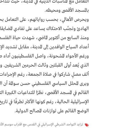
التعامل مع المناسبات الدينية في المدينة، حيث تتداخ
بالمسجد الأقصى ومحيطه.
ويحرص الأهالي، بحسب رواياتهم، على التعامل بحذر
الهادئ وتجنّب الاحتكاك يساعد على تفادي المضايقا
ومنذ السابع من أكتوبر الماضي، شهدت حياة الفلسطي
أعداد السياح الوافدين إلى المدينة، مقابل تشديد الإج
ورغم الأجواء المشحونة، واصل الفلسطينيون أداء 
ألف مصلٍ شاركوا في صلاة الجمعة، رغم الإجراءات 
ويرى المحلل السياسي الفلسطيني حسن سوالمة أن الح
القائم في المسجد الأقصى، نظرًا للتداعيات الكبيرة ا
الإسرائيلية الحالية، رغم كونها الأكثر تطرفًا في تا
الوضع القائم على توازنات المصالح الدولية.
تزايد التواجد الشرطي الإسرائيلي في القدس مع اقتراب موسم الأعي