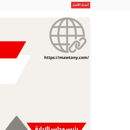
ظلال
أحدث الأخبار
قصيدة (يامركبي)
على وجه ماء
قدر مكتوب
يقبل المساء ..يتهادى
مو