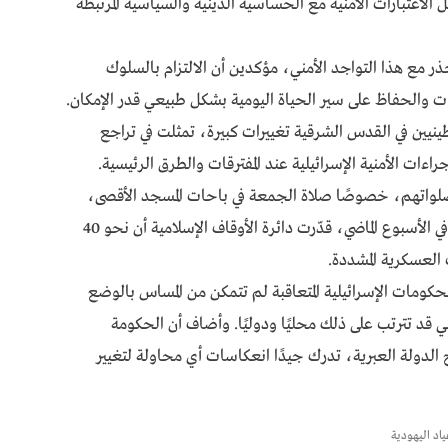
ل الاعتبارات الأمنية مع الحساسية الدينية والسياسية المرتبطة
 مع هذا التواجد الأمني، مؤكدين أن الالتزام بالسلوك
ت والحفاظ على سير الحياة اليومية بشكل طبيعي قدر الإمكان.
نيين في القدس الشرقية تغييرات كبيرة، تمثلت في تراجع
راءات الأمنية الإسرائيلية عند المفترقات والطرق الرئيسية.
صلواتهم، خصوصًا صلاة الجمعة في باحات المسجد الأقصى،
الذي يُعد أولى القبلتين وثالث الحرمين الشريفين. وفي الأسبوع الماضي، قدّرت دائرة الأوقاف الإسلامية أن نحو 40
العسكرية المشددة.
كومات الإسرائيلية المتعاقبة لم تتمكن من المساس بالوضع
لتي قد تترتب على ذلك محليًا ودوليًا. وأضاف أن الحكومة
ريخ الدولة العبرية، تدرك جيدًا انعكاسات أي محاولة لتغيير
اد اليهودية