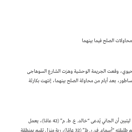
حاولات الصلح فيما بينهما
الحيوي، وقعت الجريمة الوحشية وهزت الشارع السوهاجى
طور، بعد أيام من محاولة الصلح بينهما، إنتهت بكارثة
وقد تحركت على الفور قوة أمنية إلى مكان الحادث، ليتبين أن الجاني يُدعى “خالد. ع. ط. م” (42 عامًا)، يعمل
نقاشًا، ومقيم في دائرة قسم أول سوهاج، قد هاجم طليقته “أسماء. ف. ر. ط” (32 عامًا)، ربة منزل تقيم بمنطقة