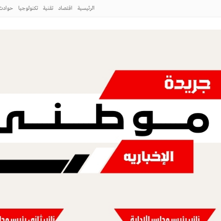
الرئيسية
اقتصاد
تقنية
تكنولوجيا
حوادث
لطائف
 ورشة عمل «كيفية التصوير الميداني»
طني