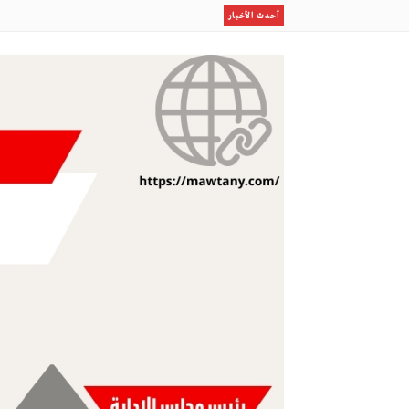
رسمياًرحيل بن رمضان
أحدث الأخبار
إستقبال أسطورى لصلاح بطرابزون
إستثمار الإجازة الصيفية في برامج نوعية لطلاب وطالبات ا
مكتب وزارة البيئة والمياه والزراعة بالعاصمة المقدسة ينفذ
ظلال
مو