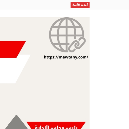
إستثمار الإجازة الصيفية في برامج نوعية لطلاب وطالبات ا
أحدث الأخبار
مكتب وزارة البيئة والمياه والزراعة بالعاصمة المقدسة ينفذ
ظلال
قصيدة (يامركبي)
على وجه ماء
مو