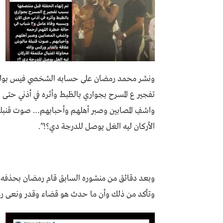
ونشر محمد رمضان على حسابه الشخصي فيس بوك من
واشفِ المصابين وصبر أهلهم وأحبابهم… صوت قنبلة 
الأركان ليه الغل يوصل للدرجة دي؟!”.
وبعد دقائق من منشوره السابق قام رمضان بحذفه و
وتأكد من ذلك وأن ما حدث هو قضاء وقدر ونعى رمض