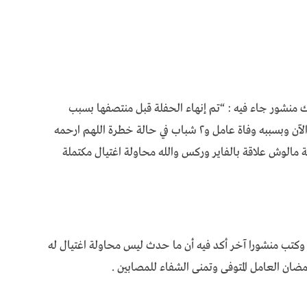
شور جاء فيه : “تم إنهاء الحفلة قبل منتصفها بسبب
تفجير ع المسرح بجواري بالظبط وأثره في أذني حتى الآن وبسببه وفاة عامل و۲ شباب في حالة خطرة اللهم ارحمه
مالوش علاقة بالفاير وركس والله محاولة اغتيال مكتملة
كتب منشورا آخر أكد فيه أن ما حدث ليس محاولة اغتيال له
ان العامل المتوفى وتمنى الشفاء للمصابين .