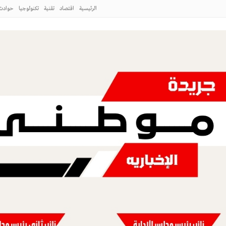
لطائف
الرئيسية
اقتصاد
تقنية
تكنولوجيا
حوادث
 ورشة عمل «كيفية التصوير الميداني»
طني