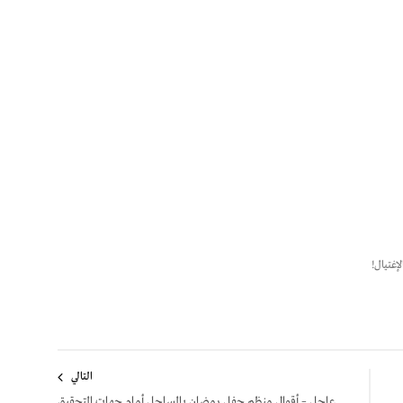
غتيال!
التالي
عاجل – أقوال منظم حفل رمضان بالساحل أمام جهات التحقيق