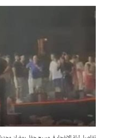
تفاصيل ليلة الانفجار في مسرح حفل رمضان وحديثه 