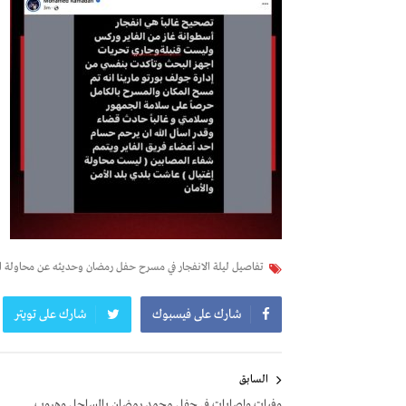
تفاصيل ليلة الانفجار في مسرح حفل رمضان وحديثه عن محاولة الإ
شارك على فيسبوك
شارك على تويتر
تصفّح
السابق
المقالات
وفيات وإصابات في حفل محمد رمضان بالساحل وهروب