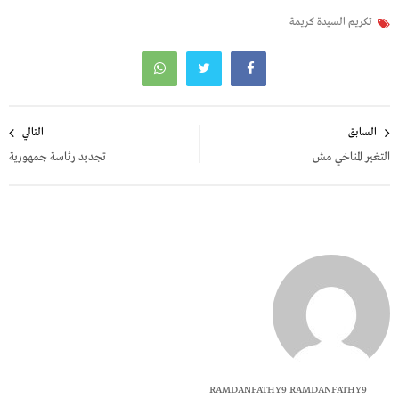
تكريم السيدة كريمة
تصفّح
السابق
التالي
المقالات
التغير المناخي مش
تجديد رئاسة جمهورية
RAMDANFATHY9 RAMDANFATHY9