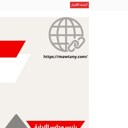
عرش السامبا في مدريد
أحدث الأخبار
موهبة التانغو إلى الكالتشيو
السماد بعد الحصاد جريمة إدارية من يحاسب من أفسد ال
الشيخ عبدالله البعيجان في خطبة الجمعة من المسجد النب
كل خير وأساس كل سعادة
أمانة جدة تضبط لحومًا فاسدة وتتعقب البيع العشوائي بن
مو