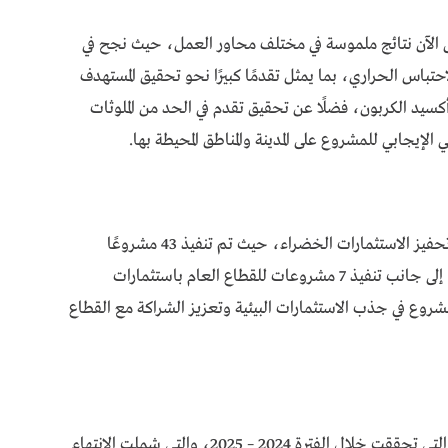
الآن نتائج ملموسة في مختلف محاور العمل، حيث نجح في
اثات غازات الاحتباس الحراري، بما يمثل تقدمًا كبيرًا نحو تحقيق المستهدف
1 طنًا مكافئًا من ثاني أكسيد الكربون، فضلًا عن تحقيق تقدم في الحد من الملوثات
 الإيجابي للمشروع على المدينة والمناطق المحيطة بها.
وأشارت د.منال عوض إلى أن المشروع نجح أيضاً في تحفيز الاستثمارات الخضراء، حيث تم تنفيذ 43 مشروعًا
للقطاع الخاص باستثمارات بلغت 6.3 مليون دولار، إلى جانب تنفيذ 7 مشروعات للقطاع العام باستثمارات
نجاح المشروع في جذب الاستثمارات البيئية وتعزيز الشراكة مع القطاع
وقد إستعرض المهندس محمد عليوه أهم الإنجازات التي تحققت خلال الفترة 2024 – 2025، والتي شملت الانتهاء