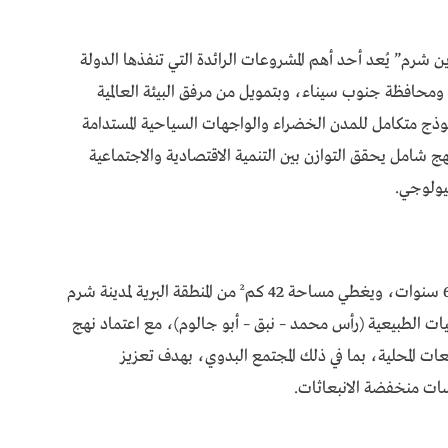
ن شرم” يُعد أحد أهم المشروعات الرائدة التي تنفذها الدولة
لتعاون مع برنامج الأمم المتحدة الإنمائي (UNDP) ومحافظة جنوب سيناء، وبتمويل من مرفق البيئة العالمية
موذج متكامل للمدن الخضراء والواجهات السياحية المستدامة
ج شامل يحقق التوازن بين التنمية الاقتصادية والاجتماعية
بيولوجي.
وأوضحت د.منال عوض أن المشروع يمتد على مدار 6 سنوات، ويغطي مساحة 42 كم² من المنطقة البرية لمدينة شرم
يات الطبيعية (رأس محمد – نبق – أبو جالوم)، مع اعتماد نهج
ت المحلية، بما في ذلك المجتمع البدوي، بهدف تعزيز
رسات منخفضة الانبعاثات.