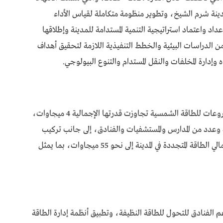
ينة شرم الشيخ، وتطوير منظومة متكاملة لقياس الأداء
لومات الجغرافية (GIS)، كما تم إعداد واعتماد استراتيجية التنمية المستدامة للمدينة وإطلاقها
ن الدراسات البيئية والخطط التنفيذية اللازمة لتحقيق أهداف
ه وإدارة المخلفات والنقل المستدام والتنوع البيولوجي.
وفي قطاع الطاقة، نجح المشروع في تنفيذ حزمة مشروعات للطاقة الشمسية تجاوزت قدرتها الإجمالية 4 ميجاوات،
عدد من المدارس والمستشفيات والفنادق، إلى جانب تركيب
891 عمود إنارة يعمل بالطاقة الشمسية، ورفع إجمالي الطاقة المتجددة في المدينة إلى نحو 55 ميجاوات، بما يمثل
م الفنادق للتحول للطاقة النظيفة، وتطبيق أنظمة إدارة الطاقة