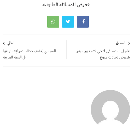
يتعرض للمسائله القانونيه
تصفّح
السابق
التالي
المقالات
عاجل : مصطفى فتحي لاعب بيراميدز
السيسي يكشف خطة مصر لإعمار غزة
يتعرض لحادث مروع
في القمة العربية