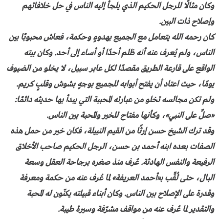
وكان مثالًا للرجل الحكيم الذي يلجأ إليه الناس في حل خلافاتهم
وإصلاح ذات البين.
كان رحمه الله يتعامل مع الجميع بهدوءٍ وحكمة، فعاش محبوبًا بين
الناس، ولم يُعرف عنه أنه ظلم أحدًا أو أساء إلى أحد. وكان بيته
الواقع على قارعة الطريق مقصدًا لكل عابر سبيل، لا يخلو من الضيوف
يومًا، حيث اعتاد أن يفتح أبوابه للجميع بوجهٍ بشوش وقلبٍ كريم.
ولم تكن مجالسه تخلو من عبارته المحببة التي يبدأ بها حديثه دائمًا:
«صلِّ على النبي»، وكأنها مفتاح للخير والمحبة بين الناس.
وقد ترك الشيخ حسن إرثًا من القيم النبيلة، فكان خير من حمل هذه
الصفات بعده ابنه أحمد بن حسن، الرجل الحكيم صاحب الأخلاق
الرفيعة والنفس الهادئة. عُرف منذ صغره برجاحة العقل وسعة
البال، حتى لُقِّب بـ«أحمد العريفة» لما عُرف عنه من حكمة ومعرفة
وقدرة على الإصلاح بين الناس. وكان أبناء قبيلته يكنّون له المحبة
والتقدير لما عُرف عنه من مواقف مشرّفة وسيرة طيبة.