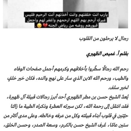
رجال لا يرحلون من القلوب
بقلم أ. غميص الظهيري
رحم الله رجالًا سطّروا بأخلاقهم وكرمهم أجمل صفحات الوفاء
والطيب، ورحم الله الابن الذي سار على نهج والده، فكان خير خلفٍ
لخير سلف.
يُعدّ الشيخ حسن بن مطر الظهيري أحد أبرز رجالات قبيلة آل ظهيرة،
فقد انتقل إلى رحمة الله، لكن سيرته العطرة وذكراه الطيبة ما زالتا
حيّتين في قلوب أبناء قبيلته وكل من عرفه وخالطه. وعلى مدى أكثر من
ستين عامًا، عُرف الشيخ حسن بالكرم، وسعة الصدر، وحسن الخلق،