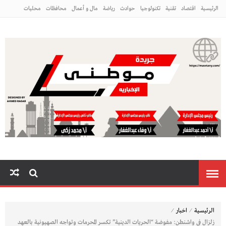
الرئيسية
اقتصاد
تقنية
تكنولوجيا
حوادث
رياضة
مال و أعمال
محافظات
محليات
مراه ومنوعات
منوعات
م
⁄
⁄
الرئيسية
اخبار
زلزال في واشنطن: مفوضة “الحريات الدينية” تكسر المحرمات وتواجه الصهيونية بالعهد