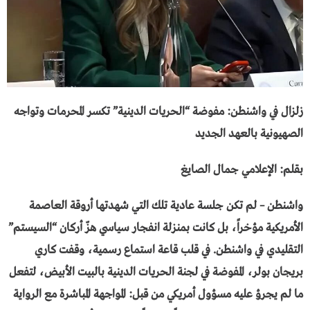
زلزال في واشنطن: مفوضة “الحريات الدينية” تكسر المحرمات وتواجه
الصهيونية بالعهد الجديد
بقلم: الإعلامي جمال الصايغ
​واشنطن – لم تكن جلسة عادية تلك التي شهدتها أروقة العاصمة
الأمريكية مؤخراً، بل كانت بمنزلة انفجار سياسي هزّ أركان “السيستم”
التقليدي في واشنطن. في قلب قاعة استماع رسمية، وقفت كاري
بريجان بولر، المفوضة في لجنة الحريات الدينية بالبيت الأبيض، لتفعل
ما لم يجرؤ عليه مسؤول أمريكي من قبل: المواجهة المباشرة مع الرواية