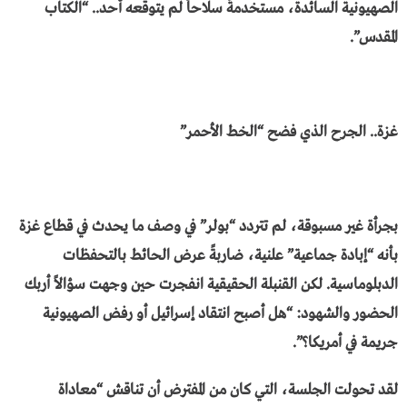
الصهيونية السائدة، مستخدمةً سلاحاً لم يتوقعه أحد.. “الكتاب
المقدس”.
​غزة.. الجرح الذي فضح “الخط الأحمر”
​بجرأة غير مسبوقة، لم تتردد “بولر” في وصف ما يحدث في قطاع غزة
بأنه “إبادة جماعية” علنية، ضاربةً عرض الحائط بالتحفظات
الدبلوماسية. لكن القنبلة الحقيقية انفجرت حين وجهت سؤالاً أربك
الحضور والشهود: “هل أصبح انتقاد إسرائيل أو رفض الصهيونية
جريمة في أمريكا؟”.
​لقد تحولت الجلسة، التي كان من المفترض أن تناقش “معاداة