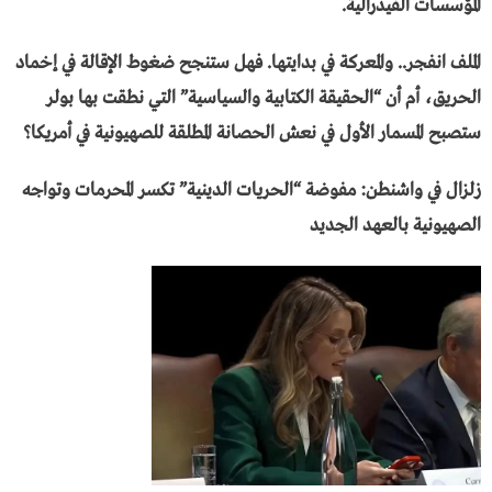
المؤسسات الفيدرالية.
​الملف انفجر.. والمعركة في بدايتها. فهل ستنجح ضغوط الإقالة في إخماد
الحريق، أم أن “الحقيقة الكتابية والسياسية” التي نطقت بها بولر
ستصبح المسمار الأول في نعش الحصانة المطلقة للصهيونية في أمريكا؟
زلزال في واشنطن: مفوضة “الحريات الدينية” تكسر المحرمات وتواجه
الصهيونية بالعهد الجديد