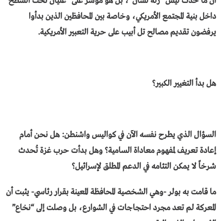
أن ما حدث ليس “زلة لسان”، بل هو مؤشر على “غليان تحت السطح”
داخل بنية المجتمع الأمريكي، وخاصة بين المحافظين الذين بدأوا
يرفضون تقديم مصالح تل أبيب على حرية التعبير الأمريكية.
​هل بدأ التغيير الكبير؟
​السؤال الذي يطرح نفسه الآن في كواليس واشنطن: هل نحن أمام
إعادة تعريف لمفهوم معاداة السامية؟ وهل بدأت حرب غزة تُحدث
شرخاً لا يمكن التئامه في الدعم المطلق لإسرائيل؟
​ما قامت به بولر -وهي الشخصية المحافظة المعينة بقرار رئاسي- يثبت أن
المعركة لم تعد مجرد احتجاجات في الشوارع، بل وصلت إلى “نخاع”