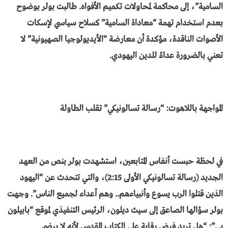
السامية”، إلى محاكمة لمحاولات تكميم الأفواه. طالبت بولر بوضوح
بعدم استخدام تهمة “معاداة السامية” كسلاح سياسي لإسكات
الأصوات الناقدة، مؤكدة أن معارضة “الأيديولوجيا الصهيونية” لا
تعني بالضرورة عداءً للدين اليهودي.
​المواجهة باللاهوت: “رسالة تسالونيكي” تقلب الطاولة
​في لحظة حبست أنفاس المتابعين، استشهدت بولر بنص من العهد
الجديد (رسالة تسالونيكي الأولى 2:15)، والتي تتحدث عن “اليهود
الذين قتلوا الرب يسوع وأنبياءهم.. وهم أعداء لجميع الناس”. وجهت
بولر سؤالها الصاعق إلى سيث ديلون، الرئيس التنفيذي لموقع “بابيلون
بي”: “هل تريد فرض رقابة على الكتاب المقدس لأنه لا يرضي