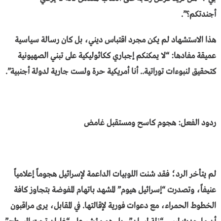
أجندتكم؟”.
​هذا الاستشهاد لم يكن مجرد اقتباس ديني، بل كان رسالة سياسية
عميقة مفادها: “لا يمكنكم إجباري ككاثوليكية على تبني الصهيونية
كتحقيق لنبوءات توراتية.. أنا أمريكية حرة ولست جارية لدولة أجنبية”.
​ردود الفعل: هجوم كاسح ومستقبل غامض
​لم يتأخر الرد؛ فقد شنت اللوبيات الداعمة لإسرائيل هجوماً إعلامياً
عنيفاً، وتصدرت “إسرائيل هيوم” المشهد باتهام المفوضة بتجاوز كافة
الخطوط الحمراء، مع دعوات فورية لإقالتها. في المقابل، يرى مراقبون