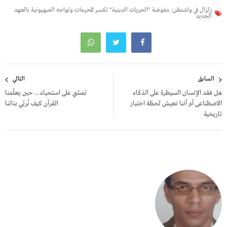
زلزال في واشنطن: مفوضة "الحريات الدينية" تكسر المحرمات وتواجه الصهيونية بالعهد
الجديد
تصفّح
السابق
التالي
المقالات
هل فقد الإنسان السيطرة على الذكاء
تمشي على استحياء… حين يعلّمنا
الاصطناعى أم أننا نعيش لحظة اختبار
القرآن كيف نُربّي بناتنا
تاريخية