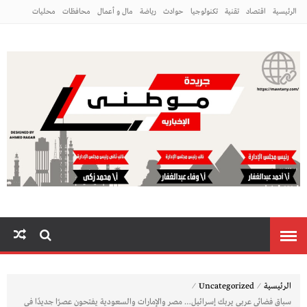
الرئيسية
اقتصاد
تقنية
تكنولوجيا
حوادث
رياضة
مال و أعمال
محافظات
محليات
مراه ومنوعات
منوعات
م
⁄
⁄
الرئيسية
Uncategorized
سباق فضائى عربي يربك إسـرائـيل… مصر والإمارات والسعودية يفتحون عصرًا جديدًا فى