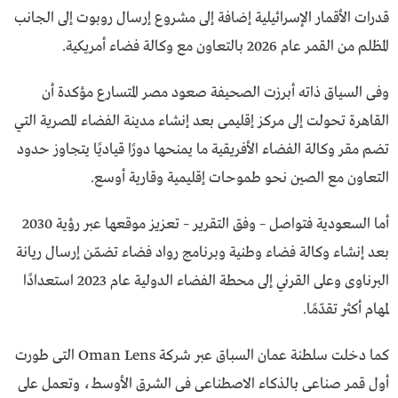
قدرات الأقمار الإسـرائيـلية إضافة إلى مشروع إرسال روبوت إلى الجانب
المظلم من القمر عام 2026 بالتعاون مع وكالة فضاء أمريكية.
وفى السياق ذاته أبرزت الصحيفة صعود مصر المتسارع مؤكدة أن
القاهرة تحولت إلى مركز إقليمى بعد إنشاء مدينة الفضاء المصرية التي
تضم مقر وكالة الفضاء الأفريقية ما يمنحها دورًا قياديًا يتجاوز حدود
التعاون مع الصين نحو طموحات إقليمية وقارية أوسع.
أما السعودية فتواصل – وفق التقرير – تعزيز موقعها عبر رؤية 2030
بعد إنشاء وكالة فضاء وطنية وبرنامج رواد فضاء تضمّن إرسال ريانة
البرناوى وعلى القرني إلى محطة الفضاء الدولية عام 2023 استعدادًا
لمهام أكثر تقدّمًا.
كما دخلت سلطنة عمان السباق عبر شركة Oman Lens التى طورت
أول قمر صناعى بالذكاء الاصطناعى فى الشرق الأوسط، وتعمل على