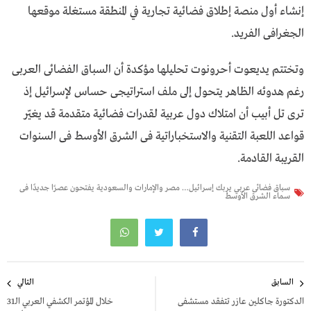
إنشاء أول منصة إطلاق فضائية تجارية في المنطقة مستغلة موقعها
الجغرافى الفريد.
وتختتم يديعوت أحرونوت تحليلها مؤكدة أن السباق الفضائى العربى
رغم هدوئه الظاهر يتحول إلى ملف استراتيجى حساس لإسـرائيـل إذ
ترى تل أبيـب أن امتلاك دول عربية لقدرات فضائية متقدمة قد يغيّر
قواعد اللعبة التقنية والاستخباراتية فى الشرق الأوسط فى السنوات
القريبة القادمة.
سباق فضائى عربي يربك إسـرائـيل… مصر والإمارات والسعودية يفتحون عصرًا جديدًا فى
سماء الشرق الأوسط
تصفّح
السابق
التالي
المقالات
الدكتورة جاكلين عازر تتفقد مستشفى
خلال المؤتمر الكشفي العربي الـ31