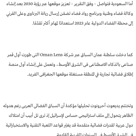
أما السعودية فتواصل – وفق التقرير – تعزيز موقعها عبر رؤية 2030 بعد إنشاء
وكالة فضاء وطنية وبرنامج رواد فضاء تضمّن إرسال ريانة البرناوى وعلى القرني
إلى محطة الفضاء الدولية عام 2023 استعدادًا لمهام أكثر تقدّمًا.
كما دخلت سلطنة عمان السباق عبر شركة Oman Lens التى طورت أول قمر
صناعى بالذكاء الاصطناعى فى الشرق الأوسط، وتعمل على إنشاء أول منصة
إطلاق فضائية تجارية في المنطقة مستغلة موقعها الجغرافى الفريد.
وتختتم يديعوت أحرونوت تحليلها مؤكدة أن السباق الفضائى العربى رغم هدوئه
الظاهر يتحول إلى ملف استراتيجى حساس لإسـرائيـل إذ ترى تل أبيـب أن امتلاك
دول عربية لقدرات فضائية متقدمة قد يغيّر قواعد اللعبة التقنية والاستخباراتية
فى الشرق الأوسط فى السنوات القريبة القادمة.