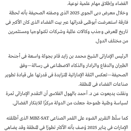
الفضاء وإطلاق مهام علمية نوعية.
وخلال معرض دبى الجوى 2025 الذى وصفته الصحيفة بأنه لحظة
فارقة استعرضت أبوظبى قدراتها عبر بيت الفضاء الذى كان الأكبر فى
تاريخ المعرض وجذب وكالات عالمية وشركات تكنولوجيا ومستثمرين
من مختلف الدول.
الرئيس الإماراتى الشيخ محمد بن زايد قام بجولة واسعة فى أجنحة
الطيران والدفاع والرادار والذكاء الاصطناعى فى رسالة—وفق
الصحيفة—تعكس الثقة الإماراتية المتزايدة فى قدرتها على قيادة تطوير
صناعات الفضاء فى المنطقة.
ونقلت يديعوت عن د. أحمد بالهول الفلاسى أن التقدم الإماراتى ثمرة
لسياسة وطنية طموحة جعلت من الدولة مركزًا للابتكار الفضائى.
كما سلّط التقرير الضوء على القمر الصناعى MBZ-SAT الذى أطلقته
الإمارات فى يناير 2025 وُصف بأنه الأكثر تطورًا فى المنطقة وقد يضاهى