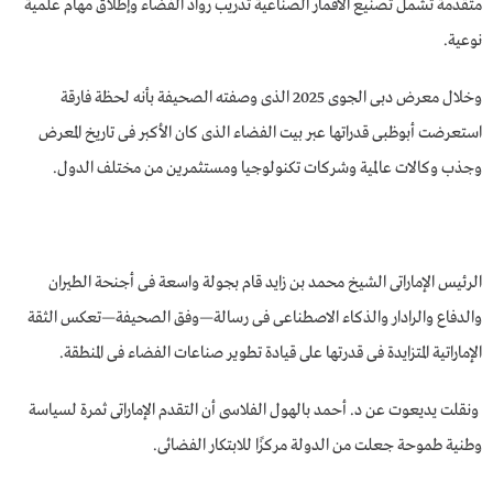
متقدمة تشمل تصنيع الأقمار الصناعية تدريب رواد الفضاء وإطلاق مهام علمية
نوعية.
وخلال معرض دبى الجوى 2025 الذى وصفته الصحيفة بأنه لحظة فارقة
استعرضت أبوظبى قدراتها عبر بيت الفضاء الذى كان الأكبر فى تاريخ المعرض
وجذب وكالات عالمية وشركات تكنولوجيا ومستثمرين من مختلف الدول.
الرئيس الإماراتى الشيخ محمد بن زايد قام بجولة واسعة فى أجنحة الطيران
والدفاع والرادار والذكاء الاصطناعى فى رسالة—وفق الصحيفة—تعكس الثقة
الإماراتية المتزايدة فى قدرتها على قيادة تطوير صناعات الفضاء فى المنطقة.
ونقلت يديعوت عن د. أحمد بالهول الفلاسى أن التقدم الإماراتى ثمرة لسياسة
وطنية طموحة جعلت من الدولة مركزًا للابتكار الفضائى.