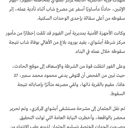
شهدت قرية الناصرية التابعة لمركز أبشواي بمحافظة الفيوم، اليوم
الإثنين، حادثًا مأساويًا أسفر عن مصرع شاب أثناء تأدية عمله، إثر
سقوطه من أعلى سقالة بإحدى الوحدات السكنية.
وكانت الأجهزة الأمنية بمديرية أمن الفيوم قد تلقت إخطارًا من مأمور
مركز شرطة أبشواي، يفيد بورود بلاغ من الأهالي بوفاة شاب نتيجة
سقوطه خلال عمله في البناء.
وعلى الفور انتقلت قوة من الشرطة والإسعاف إلى موقع الحادث،
حيث تبين من الفحص أن المتوفى يدعى محمود محمد سمير، 27
عامًا، مقيم بالقرية ذاتها، ولقي مصرعه متأثرًا بإصاباته نتيجة
السقوط.
تم نقل الجثمان إلى مشرحة مستشفى أبشواي المركزي، وتم تحرير
محضر بالواقعة، وأخطرت النيابة العامة التي تولت التحقيق.
وصرحت الجهات المختصة بتسليم الجثمان لذويه عقب الانتهاء من