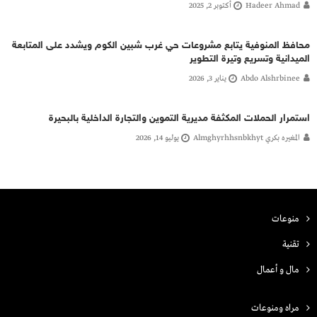
Hadeer Ahmad
أكتوبر 2, 2025
محافظ المنوفية يتابع مشروعات حي غرب شبين الكوم ويشدد على المتابعة
الميدانية وتسريع وتيرة التطوير
Abdo Alshrbinee
يناير 3, 2026
استمرار الحملات المكثفة مديرية التموين والتجارة الداخلية بالبحيرة
المغيره بكري Almghyrhhsnbkhyt
يوليو 14, 2026
منوعات
تقنية
مال و أعمال
مراه ومنوعات