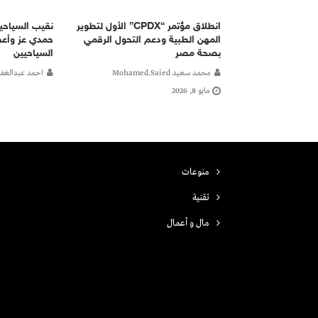
انطلاق مؤتمر “CPDX” الأول لتطوير
نقيب السياحيي
المهن الطبية ودعم التحول الرقمي
حمدي عز وأعض
بصحة مصر
السياحيين
محمد سعيد Mohamed.saied
احمد عبدالغفا
مايو 8, 2026
منوعات
تقنية
مال و أعمال