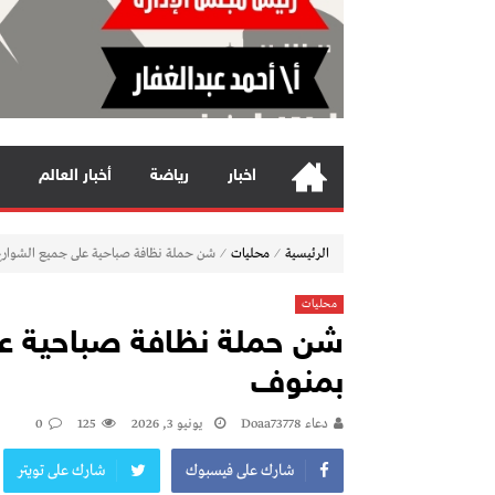
اخبار
رياضة
أخبار العالم
⁄
⁄
الرئيسية
محليات
شن حملة نظافة صباحية على جميع الشوارع 
محليات
شن حملة نظافة صباحية عل
بمنوف
دعاء Doaa73778
يونيو 3, 2026
125
0
شارك على فيسبوك
شارك على تويتر