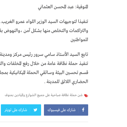
المنوفية: عبد المحسن العثماني
تنفيذا لتوجيهات السيد الوزير اللواء عمرو الغريب. 
والتراكمات والتخلص منها بشكل آمن ،والنهوض بقط
للمواطنين
تابع السيد الأستاذ سامي سرور رئيس مركز ومدينة من
تنفيذ حملة نظافة عامة من خلال رفع المخلفات والت
قسم تحسين البيئة وسائقي الحملة الميكانيكية بمجل
الحضاري اللائق للمدينة .
شن حملة نظافة صباحية على جميع الشوارع والميادين بمنوف
شارك على فيسبوك
شارك على تويتر
تصفّح