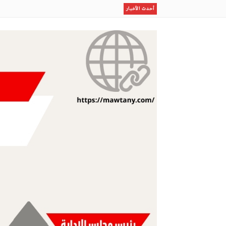
مصر توجه ضربة سياسية لإسرائيل من قلب أمريكا من هو ال
أحدث الأخبار
جدلا واسعا فى واشنطن
حميدتي يكشف سر الضـربة القاضية خيانة من الداخل وراء ت
من علماء الصواريخ إلى الردع الصامت كيف تحولت البدايات
غموضا فى المنطقة
السعودية ترفع جاهزية دفاعاتها وتحالفها مع باكستان ي
ظلال
مو