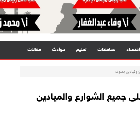
اقتصاد
محافظات
تعليم
حوادث
مقالات
والميادين بمنوف
ى جميع الشوارع والميادين