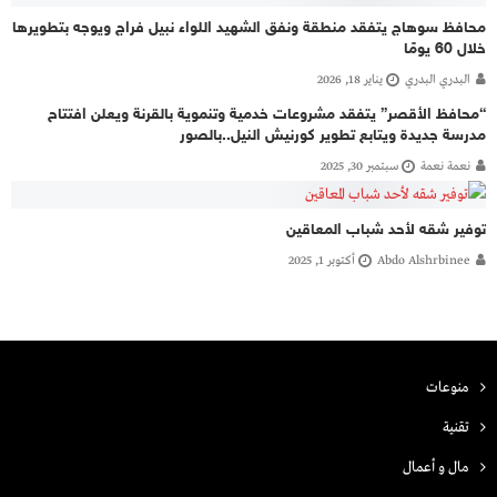
محافظ سوهاج يتفقد منطقة ونفق الشهيد اللواء نبيل فراج ويوجه بتطويرها
خلال 60 يومًا
البدري البدري
يناير 18, 2026
“محافظ الأقصر” يتفقد مشروعات خدمية وتنموية بالقرنة ويعلن افتتاح
مدرسة جديدة ويتابع تطوير كورنيش النيل..بالصور
نعمة نعمة
سبتمبر 30, 2025
توفير شقه لأحد شباب المعاقين
Abdo Alshrbinee
أكتوبر 1, 2025
منوعات
تقنية
مال و أعمال