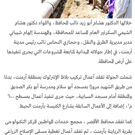
خلالها الدكتور هشام أبو زيد نائب المحافظ، واللواء دكتور هشام
الشيمي السكرتير العام المساعد للمحافظة، والمهندسة إلهام شيباني
مدير مديرية الطرق والنقل، وحجازي النحاس نائب رئيس مدينة
أرمنت، في إطار جولاته الميدانية لمتابعة المشروعات التي يجرى تنفيذها
على أرض المحافظة.
شملت الجولة تفقد أعمال تركيب بلاط الإنترلوك بمنطقة أرمنت، بدءًا
من طريق الشهيد مرورًا بمسجد أبو سلام ومدرسة أبو بكر الصديق
والمنطقة أمام مسجد السبايبة، حيث جرى تنفيذ أعمال بمسطح ٦٠٠٠
م²، إضافة إلى الأعمال السابقة بشارع الكنيسة بأرمنت الحيط.
كما تفقد محافظ الأقصر ، مجمع خدمات المواطنين المركز التكنولوجى
بقرية الرياينة بأرمنت ، ثم تفقد أعمال تغطية مسقى الإصلاح الزراعي