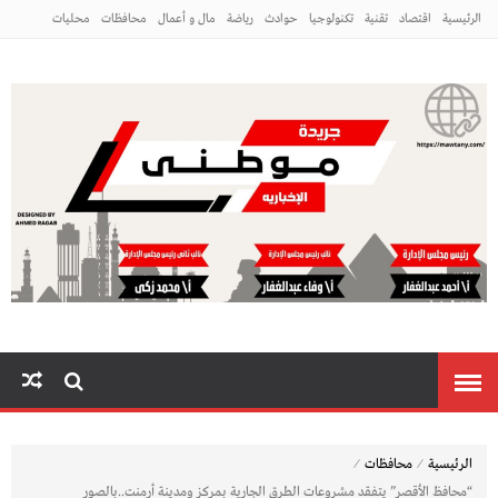
الرئيسية
اقتصاد
تقنية
تكنولوجيا
حوادث
رياضة
مال و أعمال
محافظات
محليات
مراه ومنوعات
منوعات
م
⁄
⁄
الرئيسية
محافظات
“محافظ الأقصر” يتفقد مشروعات الطرق الجارية بمركز ومدينة أرمنت..بالصور