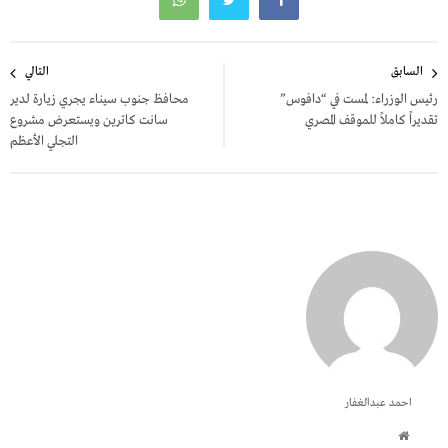
تصفّح
السابق
التالي
المقالات
رئيس الوزراء: لمست في “دافوس”
محافظ جنوب سيناء يجري زيارة لدير
تقديراً كاملاً للموقف المصري
سانت كاترين ويستعرض مشروع
التجلي الأعظم
احمد عبدالغفار