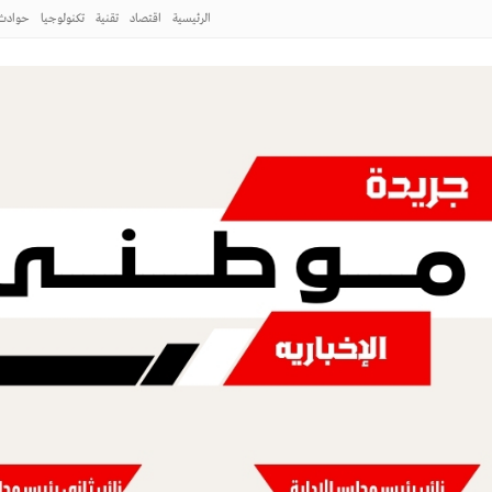
لطائف
الرئيسية
اقتصاد
تقنية
تكنولوجيا
حوادث
 ورشة عمل «كيفية التصوير الميداني»
طني