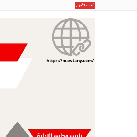
إستثمار الإجازة الصيفية في برامج نوعية لطلاب وطالبات ا
أحدث الأخبار
مكتب وزارة البيئة والمياه والزراعة بالعاصمة المقدسة ينفذ
ظلال
قصيدة (يامركبي)
على وجه ماء
مو