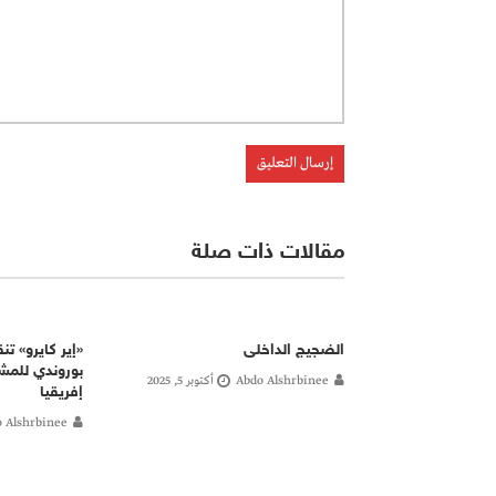
مقالات ذات صلة
الضجيج الداخلى
«إير كايرو» تن
بوروندي للمش
Abdo Alshrbinee
أكتوبر 5, 2025
إفريقيا
 Alshrbinee