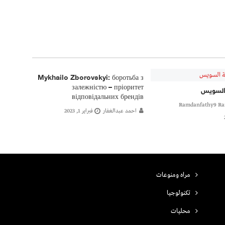
Mykhailo Zborovskyi: боротьба з
залежністю – пріоритет
السويس
відповідальних брендів
Ramdanfathy9 Ra
احمد عبدالغفار
فبراير 1, 2023
مراه ومنوعات
تكنولوجيا
محليات