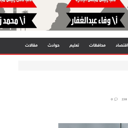
اقتصاد
محافظات
تعليم
حوادث
مقالات
0
238