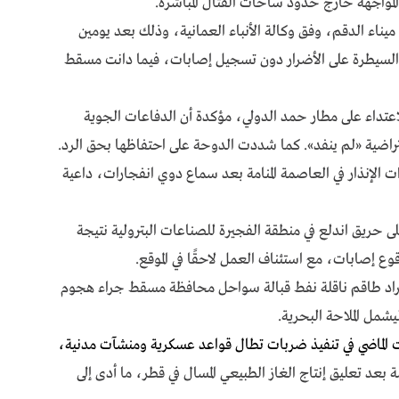
لمواجهة خارج حدود ساحات القتال المباشرة.
يناء الدقم، وفق وكالة الأنباء العمانية، وذلك بعد يومين
 السيطرة على الأضرار دون تسجيل إصابات، فيما دانت مسقط
اعتداء على مطار حمد الدولي، مؤكدة أن الدفاعات الجوية
اضية «لم ينفد». كما شددت الدوحة على احتفاظها بحق الرد.
ات الإنذار في العاصمة المنامة بعد سماع دوي انفجارات، داعية
ى حريق اندلع في منطقة الفجيرة للصناعات البترولية نتيجة
 إصابات، مع استئناف العمل لاحقًا في الموقع.
أفراد طاقم ناقلة نفط قبالة سواحل محافظة مسقط جراء هجوم
شمل الملاحة البحرية.
الماضي في تنفيذ ضربات تطال قواعد عسكرية ومنشآت مدنية،
عد تعليق إنتاج الغاز الطبيعي المسال في قطر، ما أدى إلى