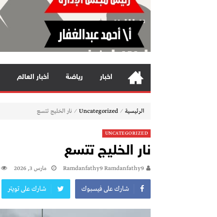
اخبار
رياضة
أخبار العالم
⁄
⁄
الرئيسية
Uncategorized
نار الخليج تتسع
UNCATEGORIZED
نار الخليج تتسع
Ramdanfathy9 Ramdanfathy9
مارس 3, 2026
شارك على فيسبوك
شارك على تويتر