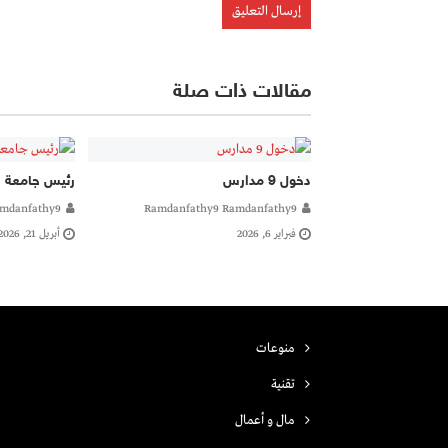
مقالات ذات صلة
دخول 9 مدارس
رئيس جامعة 
mdanfathy9
Ramdanfathy9 Ramdanfathy9
فبراير 6, 2026
أبريل 21, 2026
منوعات
تقنية
مال و أعمال