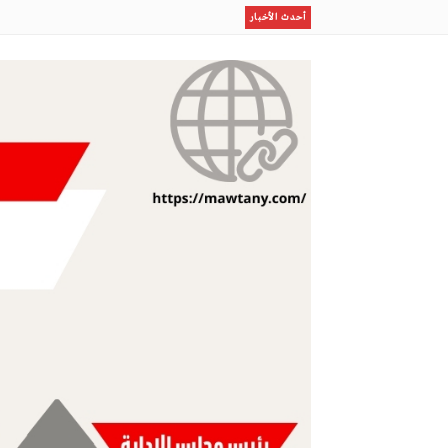
عرش السامبا في مدريد
أحدث الأخبار
موهبة التانغو إلى الكالتشيو
السماد بعد الحصاد جريمة إدارية من يحاسب من أفسد ال
الشيخ عبدالله البعيجان في خطبة الجمعة من المسجد النب
كل خير وأساس كل سعادة
أمانة جدة تضبط لحومًا فاسدة وتتعقب البيع العشوائي بن
مو