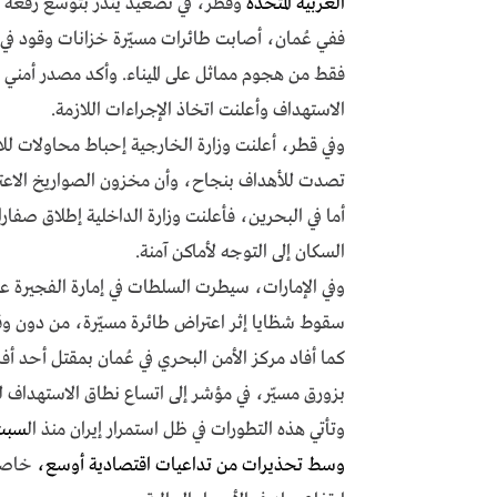
العربية المتحدة
وقطر، في تصعيد ينذر بتوسّع رقعة ا
ففي عُمان، أصابت طائرات مسيّرة خزانات وقود في م
فقط من هجوم مماثل على الميناء. وأكد مصدر أمني
الاستهداف وأعلنت اتخاذ الإجراءات اللازمة.
وفي قطر، أعلنت وزارة الخارجية إحباط محاولات لل
تصدت للأهداف بنجاح، وأن مخزون الصواريخ الاعتر
أما في البحرين، فأعلنت وزارة الداخلية إطلاق صفار
السكان إلى التوجه لأماكن آمنة.
وفي الإمارات، سيطرت السلطات في إمارة الفجيرة عل
سقوط شظايا إثر اعتراض طائرة مسيّرة، من دون وقوع
كما أفاد مركز الأمن البحري في عُمان بمقتل أحد 
بزورق مسيّر، في مؤشر إلى اتساع نطاق الاستهداف لي
وتأتي هذه التطورات في ظل استمرار إيران منذ ال
سبت 
وسط تحذيرات من تداعيات اقتصادية أوسع،
خاصة ب