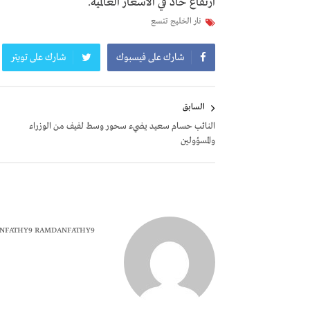
ارتفاع حاد في الأسعار العالمية.
نار الخليج تتسع
شارك على فيسبوك
شارك على تويتر
تصفّح
السابق
المقالات
النائب حسام سعيد يضيء سحور وسط لفيف من الوزراء
والمسؤولين
NFATHY9 RAMDANFATHY9