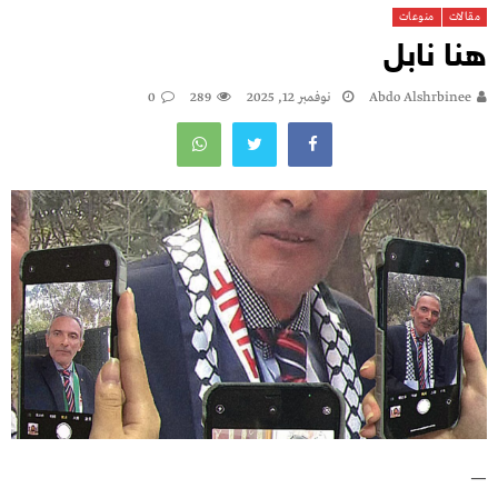
مقالات
منوعات
هنا نابل
Abdo Alshrbinee
نوفمبر 12, 2025
289
0
—