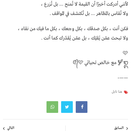
لأنني أدركت أخيرًا أن القيمة لا تُمنح … بل تُزرع ،
ولا تُقاس بالمظاهر … بل تُكتشف في المواقف .
فكن أنت ، بكل صدقك ، بكل وجعك ، بكل ما فيك من نقاء ،
ولا تبحث عمّن يُقيّك ، بل عمّن يُقدّرك كما أنت .
🩷
᭓🝳 مع خالص تحياتي ᘓ᭄🩷
——-
هنا نابل
تصفّح
السابق
التالي