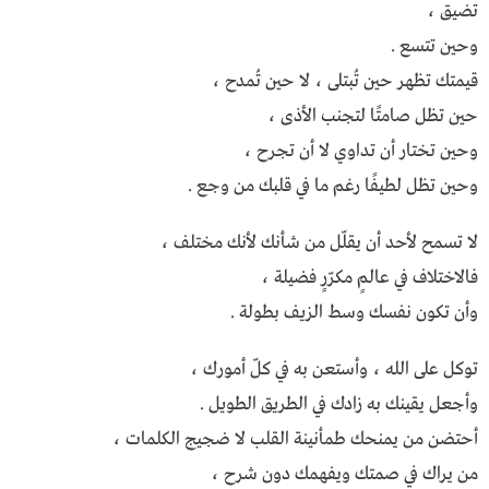
تضيق ،
وحين تتسع .
قيمتك تظهر حين تُبتلى ، لا حين تُمدح ،
حين تظل صامتًا لتجنب الأذى ،
وحين تختار أن تداوي لا أن تجرح ،
وحين تظل لطيفًا رغم ما في قلبك من وجع .
لا تسمح لأحد أن يقلّل من شأنك لأنك مختلف ،
فالاختلاف في عالمٍ مكرّرٍ فضيلة ،
وأن تكون نفسك وسط الزيف بطولة .
توكل على الله ، وأستعن به في كلّ أمورك ،
وأجعل يقينك به زادك في الطريق الطويل .
أحتضن من يمنحك طمأنينة القلب لا ضجيج الكلمات ،
من يراك في صمتك ويفهمك دون شرح ،