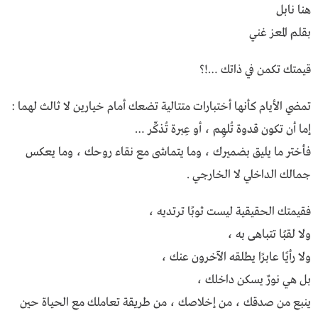
هنا نابل
بقلم المعز غني
قيمتك تكمن في ذاتك …!؟
تمضي الأيام كأنها أختبارات متتالية تضعك أمام خيارين لا ثالث لهما :
إما أن تكون قدوة تُلهِم ، أو عِبرة تُذكِّر …
فأختر ما يليق بضميرك ، وما يتماشى مع نقاء روحك ، وما يعكس
جمالك الداخلي لا الخارجي .
فقيمتك الحقيقية ليست ثوبًا ترتديه ،
ولا لقبًا تتباهى به ،
ولا رأيًا عابرًا يطلقه الآخرون عنك ،
بل هي نورٌ يسكن داخلك ،
ينبع من صدقك ، من إخلاصك ، من طريقة تعاملك مع الحياة حين